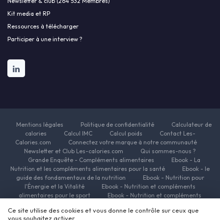
Newsletter & club (264 532 Membres)
Kit media et RP
Ressources à télécharger
Participer à une interview ?
Mentions légales
Politique de confidentialité
Calculateur de
calories
Calcul IMC
Calcul poids
Contact Les-
Calories.com
Connectez votre marque à notre communauté
Newsletter et Club Les-calories.com
Qui sommes-nous ?
Grande Enquête - Compléments alimentaires
Ebook - La
Nutrition et les compléments alimentaires pour la santé
Ebook - le
guide des fondamentaux de la nutrition
Ebook - Nutrition pour
l'Énergie et la Vitalité
Ebook - Nutrition et compléments
alimentaires pour le sport
Ebook - Nutrition et compléments
alimentaires pour la beauté
Ebook - Nutrition et complements
Ce site utilise des cookies et vous donne le contrôle sur ceux que
alimentaires pour la minceur
Ressources Nutrition et Compléments
vous souhaitez activer