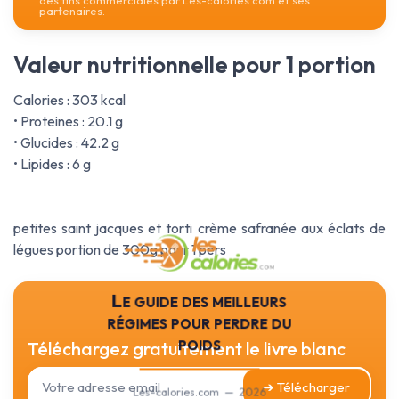
des fins commerciales par Les-calories.com et ses
partenaires.
Valeur nutritionnelle pour 1 portion
Calories : 303 kcal
• Proteines : 20.1 g
• Glucides : 42.2 g
• Lipides : 6 g
petites saint jacques et torti crème safranée aux éclats de
légues portion de 300g pour 1 pers
Le guide des meilleurs
régimes pour perdre du
poids
Téléchargez gratuitement le livre blanc
➔ Télécharger
Les-calories.com — 2026