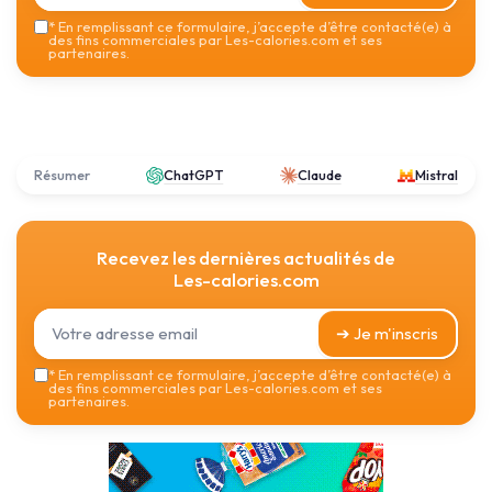
*
En remplissant ce formulaire, j’accepte d’être contacté(e) à
des fins commerciales par Les-calories.com et ses
partenaires.
Résumer
ChatGPT
Claude
Mistral
Recevez les dernières actualités de
Les-calories.com
➔ Je m'inscris
*
En remplissant ce formulaire, j’accepte d’être contacté(e) à
des fins commerciales par Les-calories.com et ses
partenaires.