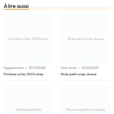
À lire aussi
Proteine scitec 100% whey
Mcdo petit wrap cheese
•
•
Supplements
10/01/2025
Fast-food
10/01/2025
Proteine scitec 100% whey
Mcdo petit wrap cheese
Grande potatoes
Moyenne potatoes macdo