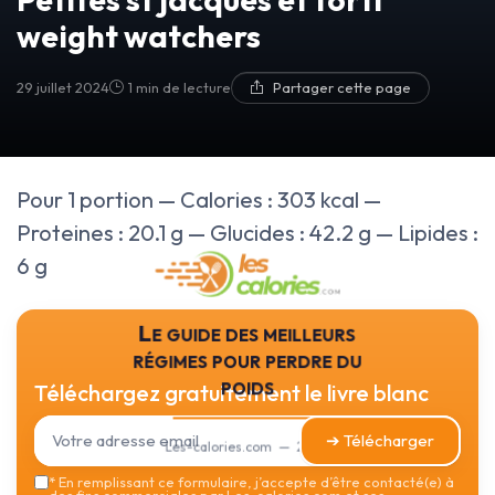
weight watchers
29 juillet 2024
1 min de lecture
Partager cette page
Pour 1 portion — Calories : 303 kcal —
Proteines : 20.1 g — Glucides : 42.2 g — Lipides :
6 g
Le guide des meilleurs
régimes pour perdre du
poids
Téléchargez gratuitement le livre blanc
➔ Télécharger
Les-calories.com — 2026
*
En remplissant ce formulaire, j’accepte d’être contacté(e) à