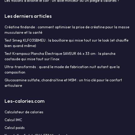
Les flocons d'avoine le soir : un allié minceur ou un piège à calories ?
Les derniers articles
Créatine findande : comment optimiser la prise de créatine pour la masse
musculaire et la santé
Test Smeg KLF03SBMEU : la bouilloire qui mise tout sur le look (et chauffe
bien quand même)
Test Krampouz Plancha Électrique SAVEUR 64 x 33 cm : la plancha
costaude qui mise tout sur l’inox
Ultra-transformés : quand le mode de fabrication nuit autant que la
composition
Glucosamine sulfate, chondroïtine et MSM : un trio clé pour le confort
articulaire
Les-calories.com
Calculateur de calories
Calcul IMC
Calcul poids