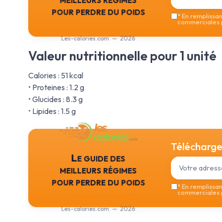
pour perdre du poids
*
En remplissant
commerciales p
Les-calories.com — 2026
Valeur nutritionnelle pour 1 unité
Calories : 51 kcal
• Proteines : 1.2 g
• Glucides : 8.3 g
• Lipides : 1.5 g
Téléchargez
Le guide des
meilleurs régimes
pour perdre du poids
*
En remplissant
commerciales p
Les-calories.com — 2026