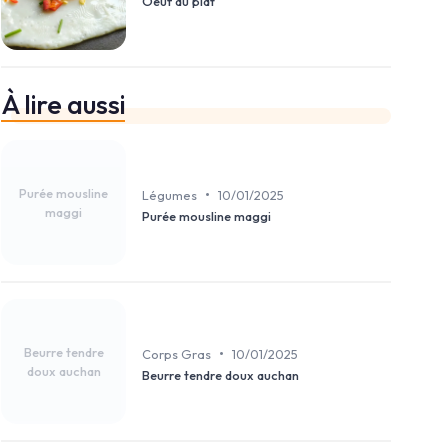
Oeuf au plat
À lire aussi
Purée mousline
•
Légumes
10/01/2025
maggi
Purée mousline maggi
Beurre tendre
•
Corps Gras
10/01/2025
doux auchan
Beurre tendre doux auchan