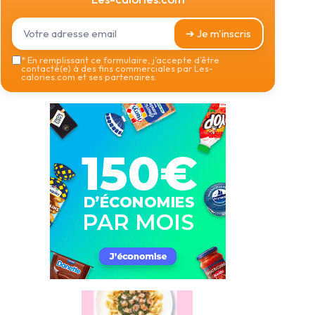
➔ Je m'inscris
*
En remplissant ce formulaire, j’accepte d’être
contacté(e) à des fins commerciales par Les-
calories.com et ses partenaires.