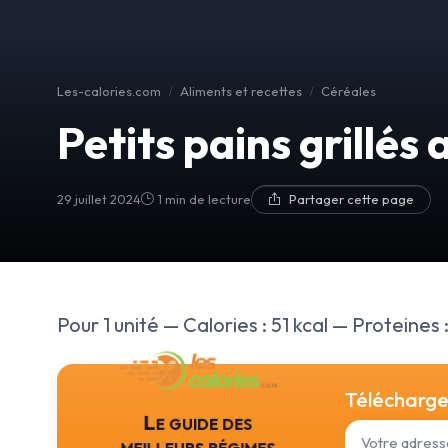
Les-calories.com
Aliments et recettes
Céréales
Petits pains grillé
29 juillet 2024
1 min de lecture
Partager cette page
Pour 1 unité — Calories : 51 kcal — Proteines :
Téléchargez
Le guide des
meilleurs régimes