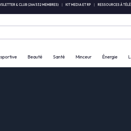
SLETTER & CLUB (264 532 MEMBRES)
|
KIT MEDIA ET RP
|
RESSOURCES À TÉL
 sportive
Beauté
Santé
Minceur
Énergie
L