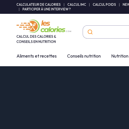
Panneau de gestion des cookies
CALCULATEUR DE CALORIES
|
CALCUL IMC
|
CALCUL POIDS
|
NEW
|
PARTICIPER À UNE INTERVIEW ?
CALCUL DES CALORIES &
CONSEILS EN NUTRITION
Aliments et recettes
Conseils nutrition
Nutrition