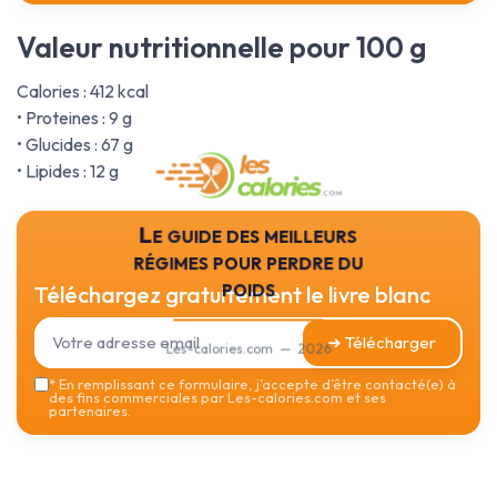
Valeur nutritionnelle pour 100 g
Calories : 412 kcal
• Proteines : 9 g
• Glucides : 67 g
• Lipides : 12 g
Le guide des meilleurs
régimes pour perdre du
poids
Téléchargez gratuitement le livre blanc
➔ Télécharger
Les-calories.com — 2026
*
En remplissant ce formulaire, j’accepte d’être contacté(e) à
des fins commerciales par Les-calories.com et ses
partenaires.