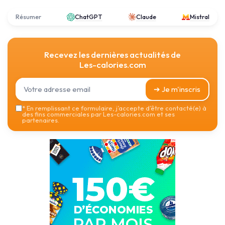
Résumer
ChatGPT
Claude
Mistral
Recevez les dernières actualités de
Les-calories.com
➔ Je m'inscris
*
En remplissant ce formulaire, j’accepte d’être contacté(e) à
des fins commerciales par Les-calories.com et ses
partenaires.