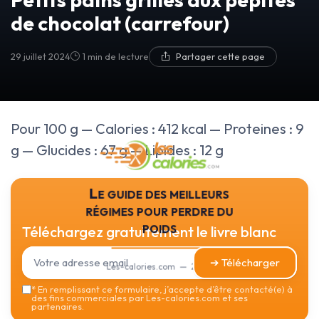
de chocolat (carrefour)
29 juillet 2024
1 min de lecture
Partager cette page
Pour 100 g — Calories : 412 kcal — Proteines : 9
g — Glucides : 67 g — Lipides : 12 g
Le guide des meilleurs
régimes pour perdre du
poids
Téléchargez gratuitement le livre blanc
➔ Télécharger
Les-calories.com — 2026
*
En remplissant ce formulaire, j’accepte d’être contacté(e) à
des fins commerciales par Les-calories.com et ses
partenaires.