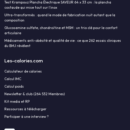
Test Krampouz Plancha Électrique SAVEUR 64 x 33 cm : la plancha
costaude qui mise tout sur l’inox
Ultra-transformés : quand le mode de fabrication nuit autant que la
composition
Glucosamine sulfate, chondroïtine et MSM : un trio clé pour le confort
articulaire
Médicaments anti-obésité et qualité de vie : ce que 262 essais cliniques
du BMJ révèlent
Les-calories.com
Calculateur de calories
Calcul IMC
Calcul poids
Newsletter & club (264 532 Membres)
Kit media et RP
Ressources à télécharger
Participer à une interview ?