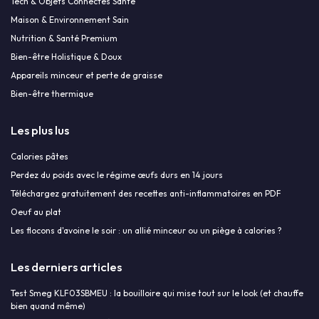
Tech & Objets Connectés Santé
Maison & Environnement Sain
Nutrition & Santé Premium
Bien-être Holistique & Doux
Appareils minceur et perte de graisse
Bien-être thermique
Les plus lus
Calories pâtes
Perdez du poids avec le régime œufs durs en 14 jours
Téléchargez gratuitement des recettes anti-inflammatoires en PDF
Oeuf au plat
Les flocons d'avoine le soir : un allié minceur ou un piège à calories ?
Les derniers articles
Test Smeg KLF03SBMEU : la bouilloire qui mise tout sur le look (et chauffe
bien quand même)