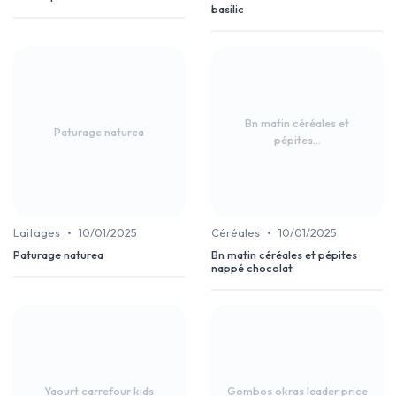
basilic
Bn matin céréales et
Paturage naturea
pépites...
•
•
Laitages
10/01/2025
Céréales
10/01/2025
Paturage naturea
Bn matin céréales et pépites
nappé chocolat
Yaourt carrefour kids
Gombos okras leader price