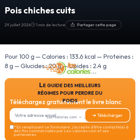
Pois chiches cuits
29 juillet 2024
1 min de lecture
Partager cette page
Pour 100 g — Calories : 133.6 kcal — Proteines :
8 g — Glucides : 20 g — Lipides : 2.4 g
Le guide des meilleurs
régimes pour perdre du
poids
Téléchargez gratuitement le livre blanc
➔ Télécharger
Les-calories.com — 2026
*
En remplissant ce formulaire, j’accepte d’être contacté(e) à
des fins commerciales par Les-calories.com et ses
partenaires.