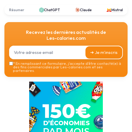
Résumer
ChatGPT
Claude
Mistral
Recevez les dernières actualités de
Les-calories.com
➔ Je m'inscris
*
En remplissant ce formulaire, j’accepte d’être contacté(e) à
des fins commerciales par Les-calories.com et ses
partenaires.