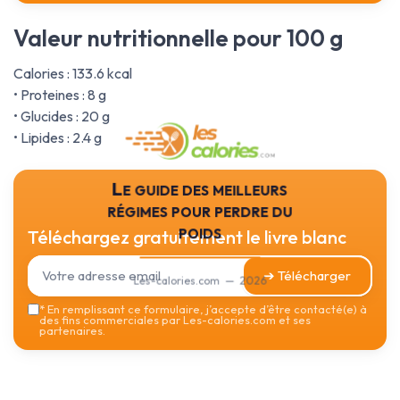
Valeur nutritionnelle pour 100 g
Calories : 133.6 kcal
• Proteines : 8 g
• Glucides : 20 g
• Lipides : 2.4 g
Le guide des meilleurs
régimes pour perdre du
poids
Téléchargez gratuitement le livre blanc
➔ Télécharger
Les-calories.com — 2026
*
En remplissant ce formulaire, j’accepte d’être contacté(e) à
des fins commerciales par Les-calories.com et ses
partenaires.