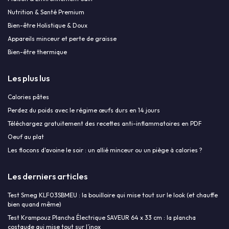
Nutrition & Santé Premium
Bien-être Holistique & Doux
Appareils minceur et perte de graisse
Bien-être thermique
Les plus lus
Calories pâtes
Perdez du poids avec le régime œufs durs en 14 jours
Téléchargez gratuitement des recettes anti-inflammatoires en PDF
Oeuf au plat
Les flocons d'avoine le soir : un allié minceur ou un piège à calories ?
Les derniers articles
Test Smeg KLF03SBMEU : la bouilloire qui mise tout sur le look (et chauffe
bien quand même)
Test Krampouz Plancha Électrique SAVEUR 64 x 33 cm : la plancha
costaude qui mise tout sur l’inox