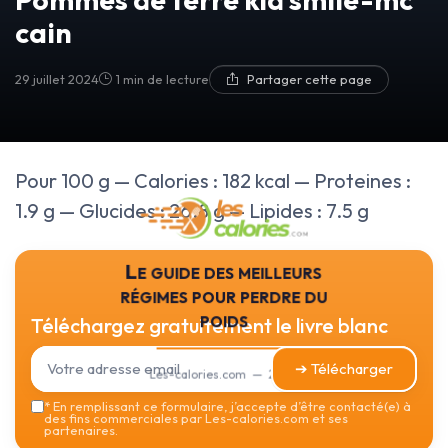
cain
29 juillet 2024
1 min de lecture
Partager cette page
Pour 100 g — Calories : 182 kcal — Proteines :
1.9 g — Glucides : 26.8 g — Lipides : 7.5 g
Le guide des meilleurs
régimes pour perdre du
poids
Téléchargez gratuitement le livre blanc
➔ Télécharger
Les-calories.com — 2026
*
En remplissant ce formulaire, j’accepte d’être contacté(e) à
des fins commerciales par Les-calories.com et ses
partenaires.