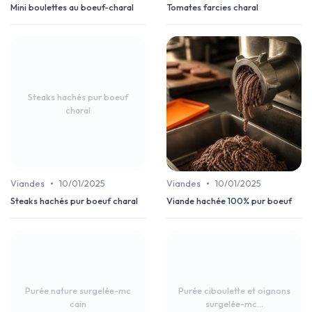
Mini boulettes au boeuf-charal
Tomates farcies charal
Steaks hachés pur boeuf
charal
•
•
Viandes
10/01/2025
Viandes
10/01/2025
Steaks hachés pur boeuf charal
Viande hachée 100% pur boeuf
Purée nature surgelée-mc
Purée ciboulette et oignons
cain
surgelée-mc...