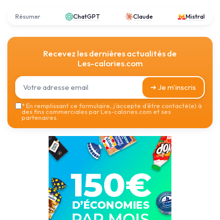
Résumer
ChatGPT
Claude
Mistral
Recevez les dernières actualités de
Les-calories.com
➔ Je m'inscris
*
En remplissant ce formulaire, j’accepte d’être contacté(e) à
des fins commerciales par Les-calories.com et ses
partenaires.