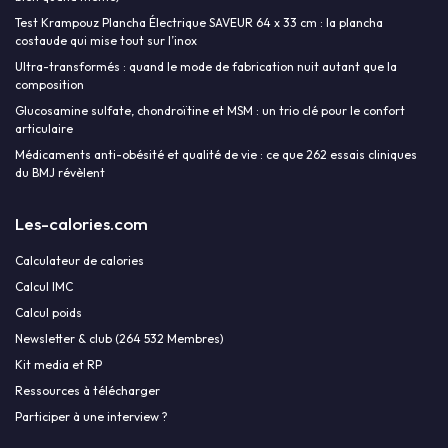
Test Krampouz Plancha Électrique SAVEUR 64 x 33 cm : la plancha
costaude qui mise tout sur l’inox
Ultra-transformés : quand le mode de fabrication nuit autant que la
composition
Glucosamine sulfate, chondroïtine et MSM : un trio clé pour le confort
articulaire
Médicaments anti-obésité et qualité de vie : ce que 262 essais cliniques
du BMJ révèlent
Les-calories.com
Calculateur de calories
Calcul IMC
Calcul poids
Newsletter & club (264 532 Membres)
Kit media et RP
Ressources à télécharger
Participer à une interview ?