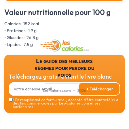
Valeur nutritionnelle pour 100 g
Calories : 182 kcal
• Proteines : 1.9 g
• Glucides : 26.8 g
• Lipides : 7.5 g
Le guide des meilleurs
régimes pour perdre du
poids
Téléchargez gratuitement le livre blanc
➔ Télécharger
Les-calories.com — 2026
*
En remplissant ce formulaire, j’accepte d’être contacté(e) à
des fins commerciales par Les-calories.com et ses
partenaires.