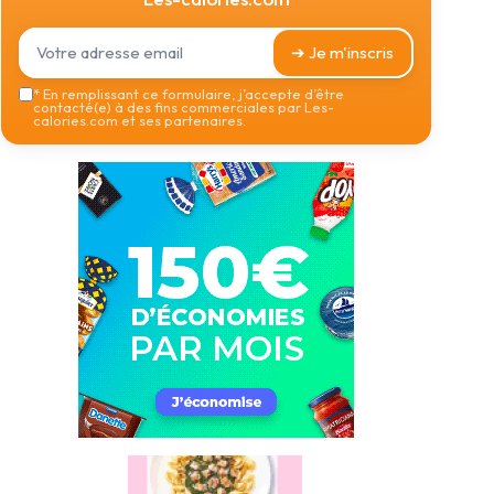
➔ Je m'inscris
*
En remplissant ce formulaire, j’accepte d’être
contacté(e) à des fins commerciales par Les-
calories.com et ses partenaires.