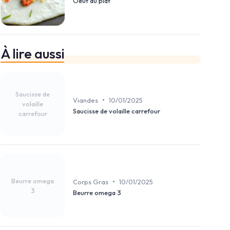
Oeuf au plat
À lire aussi
Saucisse de
•
Viandes
10/01/2025
volaille
Saucisse de volaille carrefour
carrefour
Beurre omega
•
Corps Gras
10/01/2025
3
Beurre omega 3