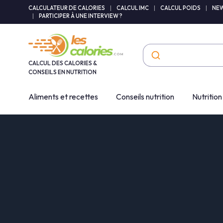
Panneau de gestion des cookies
CALCULATEUR DE CALORIES
|
CALCUL IMC
|
CALCUL POIDS
|
NEW
|
PARTICIPER À UNE INTERVIEW ?
CALCUL DES CALORIES &
CONSEILS EN NUTRITION
Aliments et recettes
Conseils nutrition
Nutrition