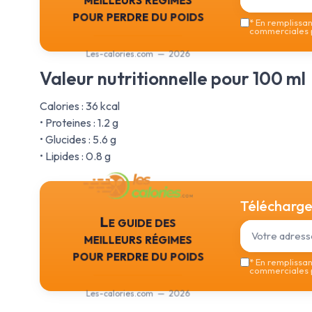
pour perdre du poids
*
En remplissant
commerciales p
Les-calories.com — 2026
Valeur nutritionnelle pour 100 ml
Calories : 36 kcal
• Proteines : 1.2 g
• Glucides : 5.6 g
• Lipides : 0.8 g
Téléchargez
Le guide des
meilleurs régimes
pour perdre du poids
*
En remplissant
commerciales p
Les-calories.com — 2026