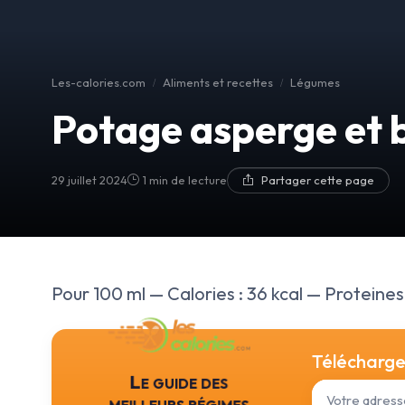
Les-calories.com
Aliments et recettes
Légumes
Potage asperge et b
29 juillet 2024
1 min de lecture
Partager cette page
Pour 100 ml — Calories : 36 kcal — Proteines :
Téléchargez
Le guide des
meilleurs régimes