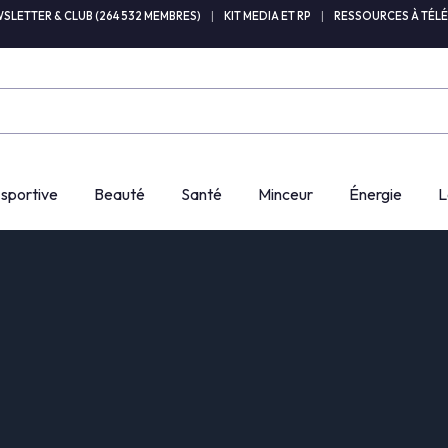
SLETTER & CLUB (264 532 MEMBRES)
|
KIT MEDIA ET RP
|
RESSOURCES À TÉL
 sportive
Beauté
Santé
Minceur
Énergie
L