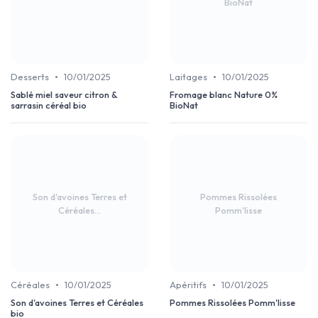
BioNat
•
•
Desserts
10/01/2025
Laitages
10/01/2025
Sablé miel saveur citron &
Fromage blanc Nature 0%
sarrasin céréal bio
BioNat
Son d'avoines Terres et
Pommes Rissolées
Céréales...
Pomm'lisse
•
•
Céréales
10/01/2025
Apéritifs
10/01/2025
Son d'avoines Terres et Céréales
Pommes Rissolées Pomm'lisse
bio