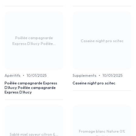
Poêlée campagnarde
Caseine night pro scitec
Express D'Aucy Poêlée...
•
•
Apéritifs
10/01/2025
Supplements
10/01/2025
Poêlée campagnarde Express
Caseine night pro scitec
D'Aucy Poêlée campagnarde
Express D'Aucy
Fromage blanc Nature 0%
Sablé miel saveur citron &...