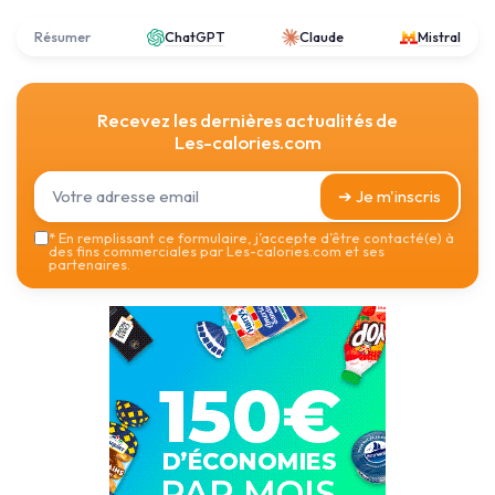
Résumer
ChatGPT
Claude
Mistral
Recevez les dernières actualités de
Les-calories.com
➔ Je m'inscris
*
En remplissant ce formulaire, j’accepte d’être contacté(e) à
des fins commerciales par Les-calories.com et ses
partenaires.