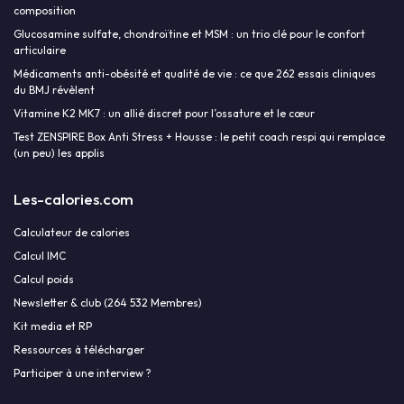
composition
Glucosamine sulfate, chondroïtine et MSM : un trio clé pour le confort
articulaire
Médicaments anti-obésité et qualité de vie : ce que 262 essais cliniques
du BMJ révèlent
Vitamine K2 MK7 : un allié discret pour l’ossature et le cœur
Test ZENSPIRE Box Anti Stress + Housse : le petit coach respi qui remplace
(un peu) les applis
Les-calories.com
Calculateur de calories
Calcul IMC
Calcul poids
Newsletter & club (264 532 Membres)
Kit media et RP
Ressources à télécharger
Participer à une interview ?