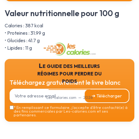
Valeur nutritionnelle pour 100 g
Calories : 387 kcal
• Proteines : 31.99 g
• Glucides : 41.7 g
• Lipides : 11 g
Le guide des meilleurs
régimes pour perdre du
poids
Téléchargez gratuitement le livre blanc
➔ Télécharger
Les-calories.com — 2026
*
En remplissant ce formulaire, j’accepte d’être contacté(e) à
des fins commerciales par Les-calories.com et ses
partenaires.