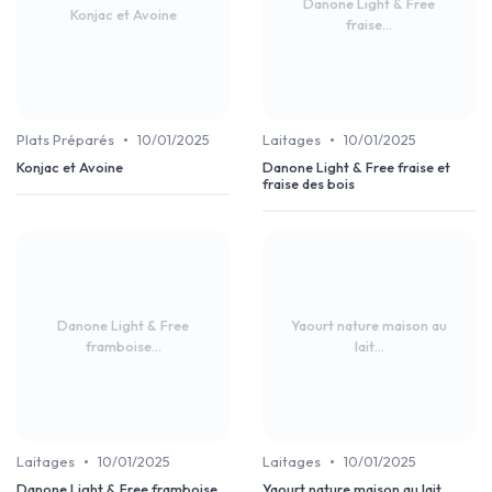
Danone Light & Free
Konjac et Avoine
fraise...
•
•
Plats Préparés
10/01/2025
Laitages
10/01/2025
Konjac et Avoine
Danone Light & Free fraise et
fraise des bois
Danone Light & Free
Yaourt nature maison au
framboise...
lait...
•
•
Laitages
10/01/2025
Laitages
10/01/2025
Danone Light & Free framboise
Yaourt nature maison au lait