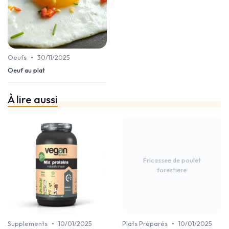
•
Oeufs
30/11/2025
Oeuf au plat
À lire aussi
Fricassee de poulet
forestiere
•
•
Supplements
10/01/2025
Plats Préparés
10/01/2025