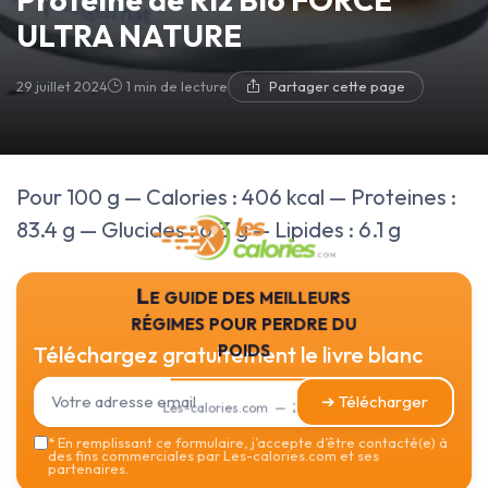
ULTRA NATURE
29 juillet 2024
1 min de lecture
Partager cette page
Pour 100 g — Calories : 406 kcal — Proteines :
83.4 g — Glucides : 6.3 g — Lipides : 6.1 g
Le guide des meilleurs
régimes pour perdre du
poids
Téléchargez gratuitement le livre blanc
➔ Télécharger
Les-calories.com — 2026
*
En remplissant ce formulaire, j’accepte d’être contacté(e) à
des fins commerciales par Les-calories.com et ses
partenaires.