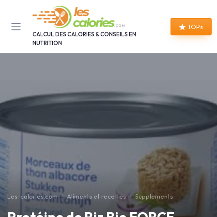
Panneau de gestion des cookies
TOPs
CALCUL DES CALORIES & CONSEILS EN
NUTRITION
Les-calories.com
Aliments et recettes
Supplements
Protéine de Riz Bio FORCE