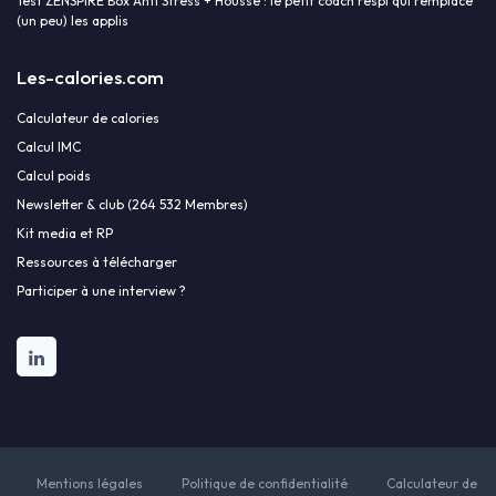
Test ZENSPIRE Box Anti Stress + Housse : le petit coach respi qui remplace
(un peu) les applis
Les-calories.com
Calculateur de calories
Calcul IMC
Calcul poids
Newsletter & club (264 532 Membres)
Kit media et RP
Ressources à télécharger
Participer à une interview ?
Mentions légales
Politique de confidentialité
Calculateur de