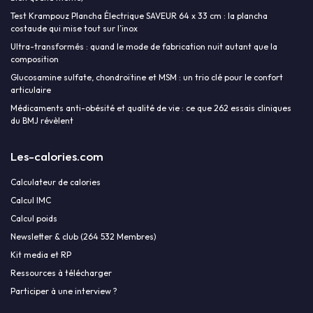
Test Krampouz Plancha Électrique SAVEUR 64 x 33 cm : la plancha
costaude qui mise tout sur l’inox
Ultra-transformés : quand le mode de fabrication nuit autant que la
composition
Glucosamine sulfate, chondroïtine et MSM : un trio clé pour le confort
articulaire
Médicaments anti-obésité et qualité de vie : ce que 262 essais cliniques
du BMJ révèlent
Les-calories.com
Calculateur de calories
Calcul IMC
Calcul poids
Newsletter & club (264 532 Membres)
Kit media et RP
Ressources à télécharger
Participer à une interview ?