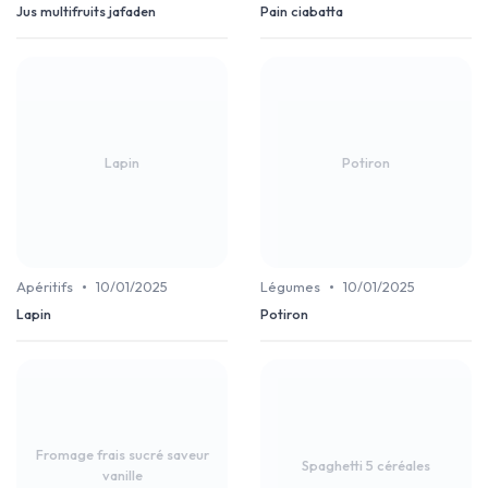
Jus multifruits jafaden
Pain ciabatta
Lapin
Potiron
•
•
Apéritifs
10/01/2025
Légumes
10/01/2025
Lapin
Potiron
Fromage frais sucré saveur
Spaghetti 5 céréales
vanille