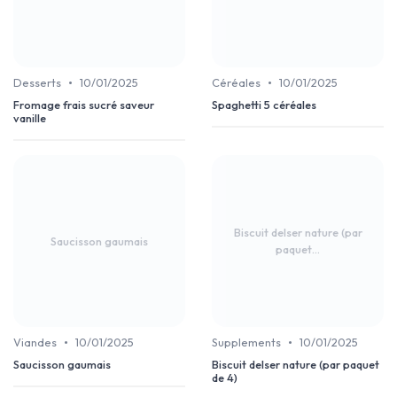
•
•
Desserts
10/01/2025
Céréales
10/01/2025
Fromage frais sucré saveur
Spaghetti 5 céréales
vanille
Biscuit delser nature (par
Saucisson gaumais
paquet...
•
•
Viandes
10/01/2025
Supplements
10/01/2025
Saucisson gaumais
Biscuit delser nature (par paquet
de 4)