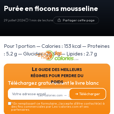
Purée en flocons mousseline
29 juillet 2024
1 min de lecture
Partager cette page
Pour 1 portion — Calories : 153 kcal — Proteines
: 5.2 g — Glucides : 26.9 g — Lipides : 2.7 g
Le guide des meilleurs
régimes pour perdre du
poids
Téléchargez gratuitement le livre blanc
➔ Télécharger
Les-calories.com — 2026
*
En remplissant ce formulaire, j’accepte d’être contacté(e) à
des fins commerciales par Les-calories.com et ses
partenaires.