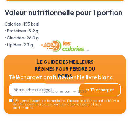
Valeur nutritionnelle pour 1 portion
Calories : 153 kcal
• Proteines : 5.2 g
• Glucides : 26.9 g
• Lipides : 2.7 g
Le guide des meilleurs
régimes pour perdre du
poids
Téléchargez gratuitement le livre blanc
➔ Télécharger
Les-calories.com — 2026
*
En remplissant ce formulaire, j’accepte d’être contacté(e) à
des fins commerciales par Les-calories.com et ses
partenaires.