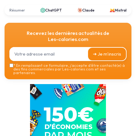
Résumer
ChatGPT
Claude
Mistral
Recevez les dernières actualités de
Les-calories.com
➔ Je m'inscris
*
En remplissant ce formulaire, j’accepte d’être contacté(e) à
des fins commerciales par Les-calories.com et ses
partenaires.