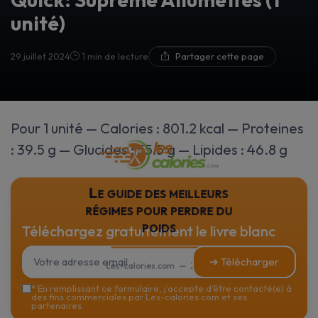
unité)
29 juillet 2024
1 min de lecture
Partager cette page
Pour 1 unité — Calories : 801.2 kcal — Proteines
: 39.5 g — Glucides : 55.5 g — Lipides : 46.8 g
Le guide des meilleurs
régimes pour perdre du
poids
Téléchargez gratuitement le livre blanc
➔ Télécharger
Les-calories.com — 2026
*
En remplissant ce formulaire, j’accepte d’être contacté(e) à
des fins commerciales par Les-calories.com et ses
partenaires.