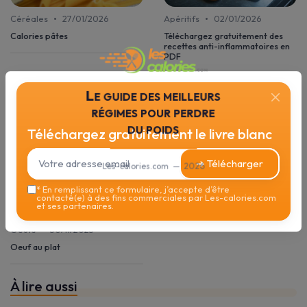
•
•
Céréales
27/01/2026
Apéritifs
02/01/2026
Calories pâtes
Téléchargez gratuitement des
recettes anti-inflammatoires en
PDF
Le guide des meilleurs
régimes pour perdre
du poids
Téléchargez gratuitement le livre blanc
➔ Télécharger
Les-calories.com — 2026
*
En remplissant ce formulaire, j’accepte d’être
contacté(e) à des fins commerciales par Les-calories.com
et ses partenaires.
•
Oeufs
30/11/2025
Oeuf au plat
À lire aussi