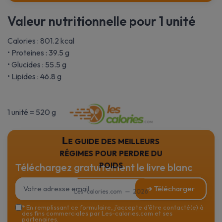
Valeur nutritionnelle pour 1 unité
Calories : 801.2 kcal
• Proteines : 39.5 g
• Glucides : 55.5 g
• Lipides : 46.8 g
1 unité = 520 g
Le guide des meilleurs
régimes pour perdre du
poids
Téléchargez gratuitement le livre blanc
➔ Télécharger
Les-calories.com — 2026
*
En remplissant ce formulaire, j’accepte d’être contacté(e) à
des fins commerciales par Les-calories.com et ses
partenaires.