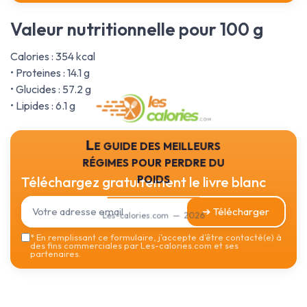
Valeur nutritionnelle pour 100 g
Calories : 354 kcal
• Proteines : 14.1 g
• Glucides : 57.2 g
• Lipides : 6.1 g
Le guide des meilleurs
régimes pour perdre du
poids
Téléchargez gratuitement le livre blanc
➔ Télécharger
Les-calories.com — 2026
*
En remplissant ce formulaire, j’accepte d’être contacté(e) à
des fins commerciales par Les-calories.com et ses
partenaires.