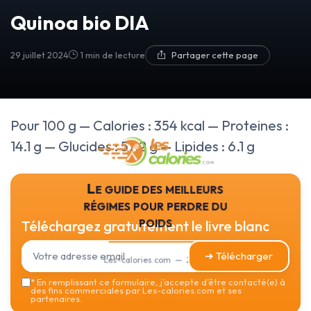
Quinoa bio DIA
29 juillet 2024
1 min de lecture
Partager cette page
Pour 100 g — Calories : 354 kcal — Proteines :
14.1 g — Glucides : 57.2 g — Lipides : 6.1 g
Le guide des meilleurs
régimes pour perdre du
poids
Téléchargez gratuitement le livre blanc
➔ Télécharger
Les-calories.com — 2026
*
En remplissant ce formulaire, j’accepte d’être contacté(e) à
des fins commerciales par Les-calories.com et ses
partenaires.