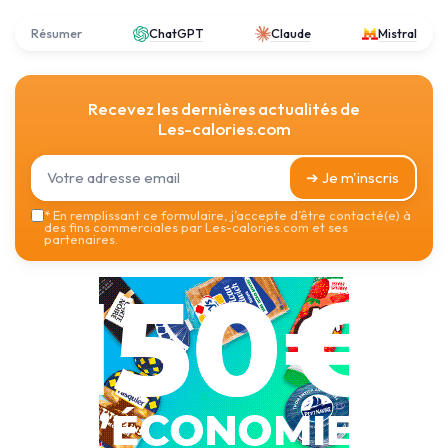
Résumer
ChatGPT
Claude
Mistral
Recevez les dernières actualités de
Les-calories.com
➔ Je m'inscris
*
En remplissant ce formulaire, j’accepte d’être contacté(e) à
des fins commerciales par Les-calories.com et ses
partenaires.