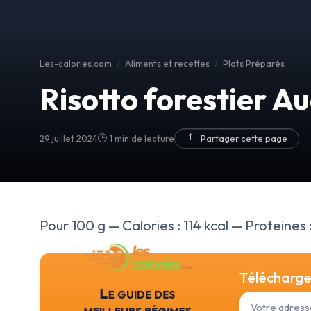
Les-calories.com
Aliments et recettes
Plats Préparés
Risotto forestier A
29 juillet 2024
1 min de lecture
Partager cette page
Pour 100 g — Calories : 114 kcal — Proteines : 
Téléchargez
Le guide des
meilleurs régimes