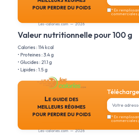
pour perdre du poids
*
En remplissant
commerciales p
Les-calories.com — 2026
Valeur nutritionnelle pour 100 g
Calories : 114 kcal
• Proteines : 3.4 g
• Glucides : 21.1 g
• Lipides : 1.5 g
Téléchargez
Le guide des
meilleurs régimes
pour perdre du poids
*
En remplissant
commerciales p
Les-calories.com — 2026