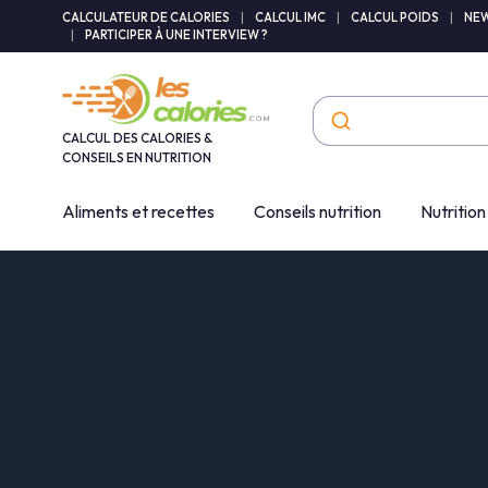
Panneau de gestion des cookies
CALCULATEUR DE CALORIES
|
CALCUL IMC
|
CALCUL POIDS
|
NEW
|
PARTICIPER À UNE INTERVIEW ?
CALCUL DES CALORIES &
CONSEILS EN NUTRITION
Aliments et recettes
Conseils nutrition
Nutrition