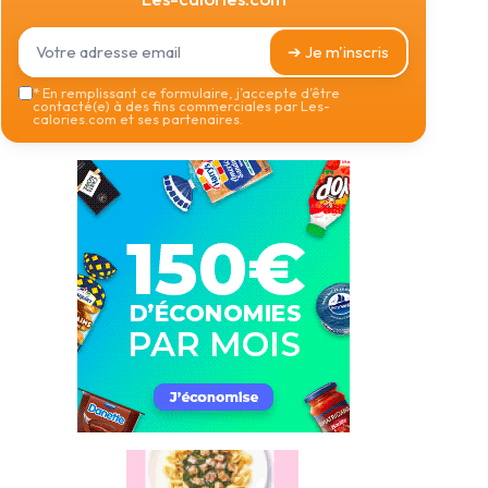
➔ Je m'inscris
*
En remplissant ce formulaire, j’accepte d’être
contacté(e) à des fins commerciales par Les-
calories.com et ses partenaires.