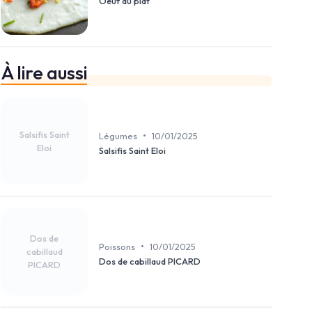
Oeuf au plat
À lire aussi
Salsifis Saint
•
Légumes
10/01/2025
Eloi
Salsifis Saint Eloi
Dos de
•
Poissons
10/01/2025
cabillaud
Dos de cabillaud PICARD
PICARD