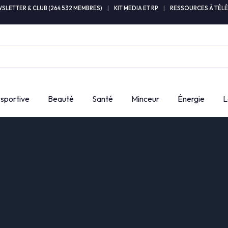
SLETTER & CLUB (264 532 MEMBRES)
|
KIT MEDIA ET RP
|
RESSOURCES À TÉL
 sportive
Beauté
Santé
Minceur
Énergie
L