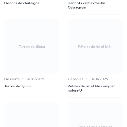
Flocons de châtaigne
Haricots vert extra-fin
Cassegrain
Turron de Jijona
Pétales de riz et blé...
•
•
Desserts
10/01/2025
Céréales
10/01/2025
Turron de Jijona
Pétales de riz et blé complet
nature U
Pain de mie complet