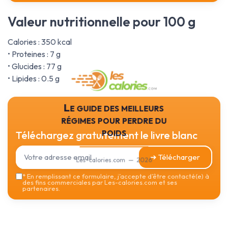
Valeur nutritionnelle pour 100 g
Calories : 350 kcal
• Proteines : 7 g
• Glucides : 77 g
• Lipides : 0.5 g
Le guide des meilleurs
régimes pour perdre du
poids
Téléchargez gratuitement le livre blanc
➔ Télécharger
Les-calories.com — 2026
*
En remplissant ce formulaire, j’accepte d’être contacté(e) à
des fins commerciales par Les-calories.com et ses
partenaires.