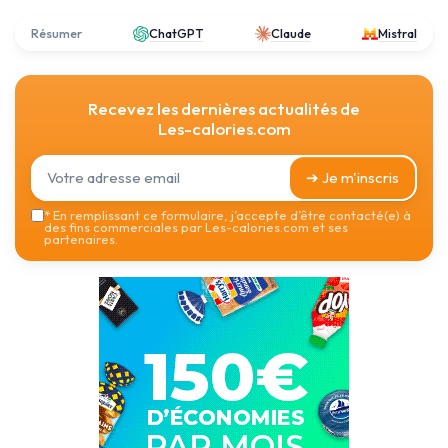
Résumer
ChatGPT
Claude
Mistral
Recevez les dernières actualités de
Les-calories.com
➔ Je m'inscris
*
En remplissant ce formulaire, j’accepte d’être contacté(e) à
des fins commerciales par Les-calories.com et ses
partenaires.