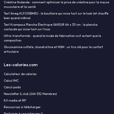
Créatine findande : comment optimiser la prise de créatine pour la masse
musculaire et la santé
Test Smeg KLF03SBMEU : la bouilloire qui mise tout sur le look (et chauffe
bien quand même)
Test Krampouz Plancha Électrique SAVEUR 64 x 33 cm : la plancha
costaude qui mise tout sur l’inox
Ultra-transformés : quand le mode de fabrication nuit autant que la
composition
Glucosamine sulfate, chondroïtine et MSM : un trio clé pour le confort
articulaire
Les-calories.com
Calculateur de calories
Calcul IMC
Calcul poids
Newsletter & club (264 532 Membres)
Kit media et RP
Ressources à télécharger
Participer à une interview ?