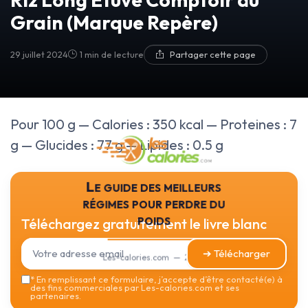
Grain (Marque Repère)
29 juillet 2024
1 min de lecture
Partager cette page
Pour 100 g — Calories : 350 kcal — Proteines : 7
g — Glucides : 77 g — Lipides : 0.5 g
Le guide des meilleurs
régimes pour perdre du
poids
Téléchargez gratuitement le livre blanc
➔ Télécharger
Les-calories.com — 2026
*
En remplissant ce formulaire, j’accepte d’être contacté(e) à
des fins commerciales par Les-calories.com et ses
partenaires.