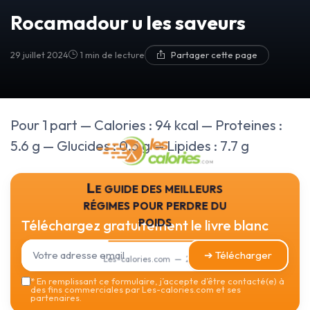
Rocamadour u les saveurs
29 juillet 2024
1 min de lecture
Partager cette page
Pour 1 part — Calories : 94 kcal — Proteines :
5.6 g — Glucides : 0.5 g — Lipides : 7.7 g
Le guide des meilleurs
régimes pour perdre du
poids
Téléchargez gratuitement le livre blanc
➔ Télécharger
Les-calories.com — 2026
*
En remplissant ce formulaire, j’accepte d’être contacté(e) à
des fins commerciales par Les-calories.com et ses
partenaires.