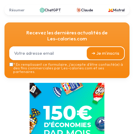
Résumer
ChatGPT
Claude
Mistral
Recevez les dernières actualités de
Les-calories.com
➔ Je m'inscris
*
En remplissant ce formulaire, j’accepte d’être contacté(e) à
des fins commerciales par Les-calories.com et ses
partenaires.