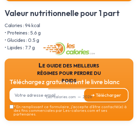
Valeur nutritionnelle pour 1 part
Calories : 94 kcal
• Proteines : 5.6 g
• Glucides : 0.5 g
• Lipides : 7.7 g
Le guide des meilleurs
régimes pour perdre du
poids
Téléchargez gratuitement le livre blanc
➔ Télécharger
Les-calories.com — 2026
*
En remplissant ce formulaire, j’accepte d’être contacté(e) à
des fins commerciales par Les-calories.com et ses
partenaires.