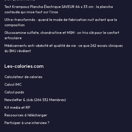
Test Krampouz Plancha Électrique SAVEUR 64 x 33 cm : la plancha
costaude qui mise tout sur l’inox
Ultra-transformés : quand le mode de fabrication nuit autant que la
composition
Glucosamine sulfate, chondroïtine et MSM : un trio clé pour le confort
articulaire
Médicaments anti-obésité et qualité de vie : ce que 262 essais cliniques
du BMJ révèlent
Les-calories.com
Calculateur de calories
Calcul IMC
Calcul poids
Newsletter & club (264 532 Membres)
Kit media et RP
Ressources à télécharger
Participer à une interview ?