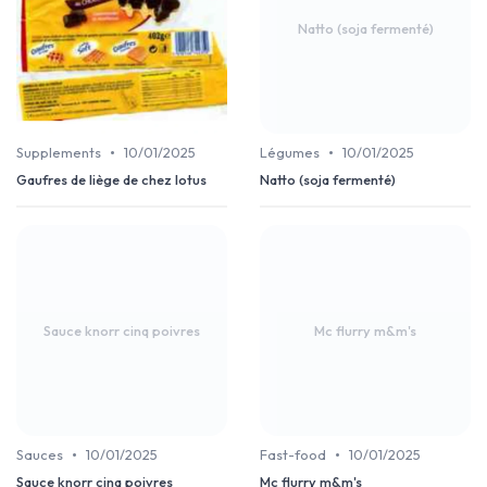
Natto (soja fermenté)
•
•
Supplements
10/01/2025
Légumes
10/01/2025
Gaufres de liège de chez lotus
Natto (soja fermenté)
Sauce knorr cinq poivres
Mc flurry m&m's
•
•
Sauces
10/01/2025
Fast-food
10/01/2025
Sauce knorr cinq poivres
Mc flurry m&m's