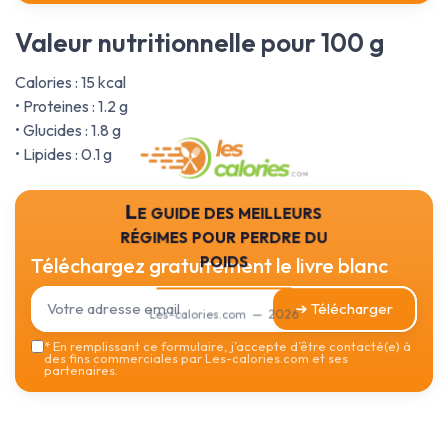
Valeur nutritionnelle pour 100 g
Calories : 15 kcal
• Proteines : 1.2 g
• Glucides : 1.8 g
• Lipides : 0.1 g
Le guide des meilleurs
régimes pour perdre du
poids
Téléchargez gratuitement le livre blanc
➔ Télécharger
Les-calories.com — 2026
*
En remplissant ce formulaire, j’accepte d’être contacté(e) à
des fins commerciales par Les-calories.com et ses
partenaires.