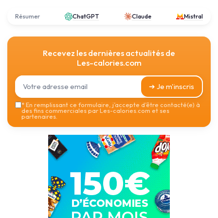
Résumer
ChatGPT
Claude
Mistral
Recevez les dernières actualités de
Les-calories.com
➔ Je m'inscris
*
En remplissant ce formulaire, j’accepte d’être contacté(e) à
des fins commerciales par Les-calories.com et ses
partenaires.