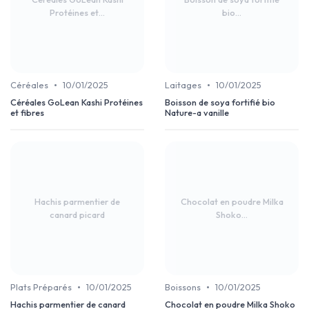
Protéines et...
bio...
•
•
Céréales
10/01/2025
Laitages
10/01/2025
Céréales GoLean Kashi Protéines
Boisson de soya fortifié bio
et fibres
Nature-a vanille
Hachis parmentier de
Chocolat en poudre Milka
canard picard
Shoko...
•
•
Plats Préparés
10/01/2025
Boissons
10/01/2025
Hachis parmentier de canard
Chocolat en poudre Milka Shoko