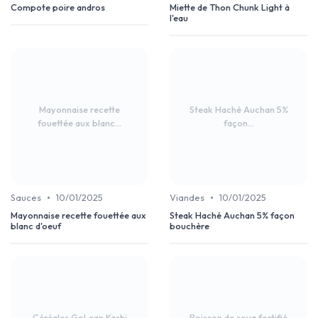
Compote poire andros
Miette de Thon Chunk Light à
l'eau
Mayonnaise recette
Steak Haché Auchan 5%
fouettée aux blanc...
façon...
•
•
Sauces
10/01/2025
Viandes
10/01/2025
Mayonnaise recette fouettée aux
Steak Haché Auchan 5% façon
blanc d'oeuf
bouchère
Céréales GoLean Kashi
Boisson de soya fortifié