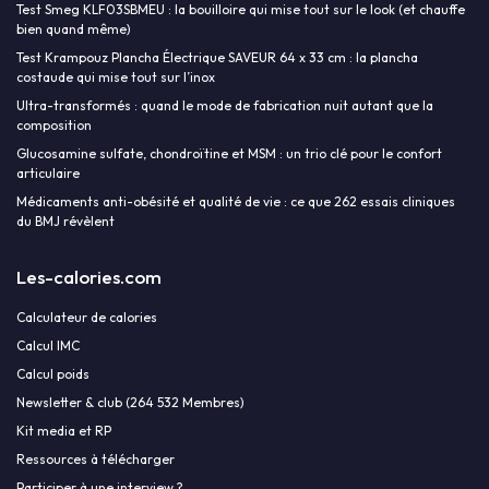
Test Smeg KLF03SBMEU : la bouilloire qui mise tout sur le look (et chauffe
bien quand même)
Test Krampouz Plancha Électrique SAVEUR 64 x 33 cm : la plancha
costaude qui mise tout sur l’inox
Ultra-transformés : quand le mode de fabrication nuit autant que la
composition
Glucosamine sulfate, chondroïtine et MSM : un trio clé pour le confort
articulaire
Médicaments anti-obésité et qualité de vie : ce que 262 essais cliniques
du BMJ révèlent
Les-calories.com
Calculateur de calories
Calcul IMC
Calcul poids
Newsletter & club (264 532 Membres)
Kit media et RP
Ressources à télécharger
Participer à une interview ?