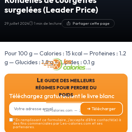
surgelées (Leader Price)
29 juillet 2024
1 min de lecture
Partager cette page
Pour 100 g — Calories : 15 kcal — Proteines : 1.2
g — Glucides : 1.8 g — Lipides : 0.1 g
Le guide des meilleurs
régimes pour perdre du
poids
Téléchargez gratuitement le livre blanc
➔ Télécharger
Les-calories.com — 2026
*
En remplissant ce formulaire, j’accepte d’être contacté(e) à
des fins commerciales par Les-calories.com et ses
partenaires.