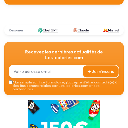
Résumer
ChatGPT
Claude
Mistral
Recevez les dernières actualités de
Les-calories.com
➔ Je m'inscris
*
En remplissant ce formulaire, j’accepte d’être contacté(e) à
des fins commerciales par Les-calories.com et ses
partenaires.