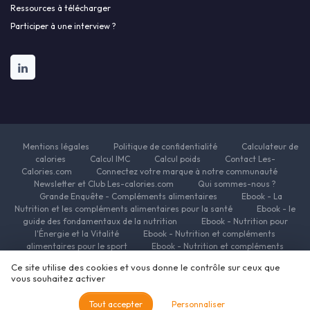
Ressources à télécharger
Participer à une interview ?
Mentions légales
Politique de confidentialité
Calculateur de
calories
Calcul IMC
Calcul poids
Contact Les-
Calories.com
Connectez votre marque à notre communauté
Newsletter et Club Les-calories.com
Qui sommes-nous ?
Grande Enquête - Compléments alimentaires
Ebook - La
Nutrition et les compléments alimentaires pour la santé
Ebook - le
guide des fondamentaux de la nutrition
Ebook - Nutrition pour
l'Énergie et la Vitalité
Ebook - Nutrition et compléments
alimentaires pour le sport
Ebook - Nutrition et compléments
alimentaires pour la beauté
Ebook - Nutrition et complements
Ce site utilise des cookies et vous donne le contrôle sur ceux que
alimentaires pour la minceur
Ressources Nutrition et Compléments
vous souhaitez activer
alimentaires
© Les-calories.com 2026
Tout accepter
Personnaliser