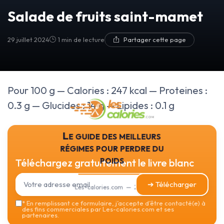
Salade de fruits saint-mamet
29 juillet 2024
1 min de lecture
Partager cette page
Pour 100 g — Calories : 247 kcal — Proteines :
0.3 g — Glucides : 14 g — Lipides : 0.1 g
Le guide des meilleurs
régimes pour perdre du
poids
Téléchargez gratuitement le livre blanc
➔ Télécharger
Les-calories.com — 2026
*
En remplissant ce formulaire, j’accepte d’être contacté(e) à
des fins commerciales par Les-calories.com et ses
partenaires.