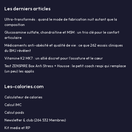
Les derniers articles
Ultra-transformés : quand le mode de fabrication nuit autant que la
composition
Glucosamine sulfate, chondroïtine et MSM : un trio clé pour le confort
articulaire
Médicaments anti-obésité et qualité de vie : ce que 262 essais cliniques
du BMJ révèlent
Vitamine K2 MK7 : un allié discret pour l’ossature et le cœur
Test ZENSPIRE Box Anti Stress + Housse : le petit coach respi qui remplace
(un peu) les applis
Les-calories.com
Calculateur de calories
Calcul IMC
Calcul poids
Newsletter & club (264 532 Membres)
Kit media et RP