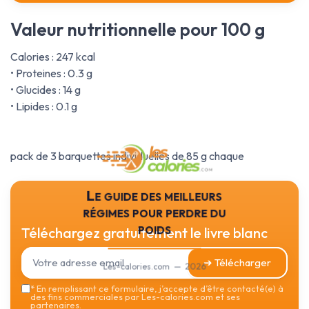
Valeur nutritionnelle pour 100 g
Calories : 247 kcal
• Proteines : 0.3 g
• Glucides : 14 g
• Lipides : 0.1 g
pack de 3 barquettes individuelles de 85 g chaque
Le guide des meilleurs
régimes pour perdre du
poids
Téléchargez gratuitement le livre blanc
➔ Télécharger
Les-calories.com — 2026
*
En remplissant ce formulaire, j’accepte d’être contacté(e) à
des fins commerciales par Les-calories.com et ses
partenaires.