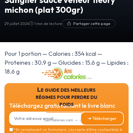
michon (plat 300gr)
29 juillet 2024
1 min de lecture
Partager cette page
Pour 1 portion — Calories : 354 kcal —
Proteines : 30.9 g — Glucides : 15.6 g — Lipides :
18.6 g
Le guide des meilleurs
régimes pour perdre du
poids
Téléchargez gratuitement le livre blanc
➔ Télécharger
Les-calories.com — 2026
*
En remplissant ce formulaire, j’accepte d’être contacté(e) à