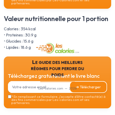
des fins commerciales par Les-calories.com et ses
partenaires.
Valeur nutritionnelle pour 1 portion
Calories : 354 kcal
• Proteines : 30.9 g
• Glucides : 15.6 g
• Lipides : 18.6 g
Le guide des meilleurs
régimes pour perdre du
poids
Téléchargez gratuitement le livre blanc
➔ Télécharger
Les-calories.com — 2026
*
En remplissant ce formulaire, j’accepte d’être contacté(e) à
des fins commerciales par Les-calories.com et ses
partenaires.