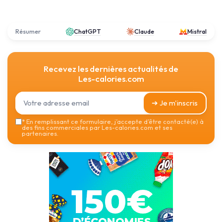
Résumer
ChatGPT
Claude
Mistral
Recevez les dernières actualités de
Les-calories.com
➔ Je m'inscris
*
En remplissant ce formulaire, j’accepte d’être contacté(e) à
des fins commerciales par Les-calories.com et ses
partenaires.