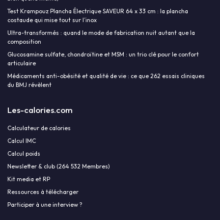
Test Krampouz Plancha Électrique SAVEUR 64 x 33 cm : la plancha
costaude qui mise tout sur l’inox
Ultra-transformés : quand le mode de fabrication nuit autant que la
composition
Glucosamine sulfate, chondroïtine et MSM : un trio clé pour le confort
articulaire
Médicaments anti-obésité et qualité de vie : ce que 262 essais cliniques
du BMJ révèlent
Les-calories.com
Calculateur de calories
Calcul IMC
Calcul poids
Newsletter & club (264 532 Membres)
Kit media et RP
Ressources à télécharger
Participer à une interview ?