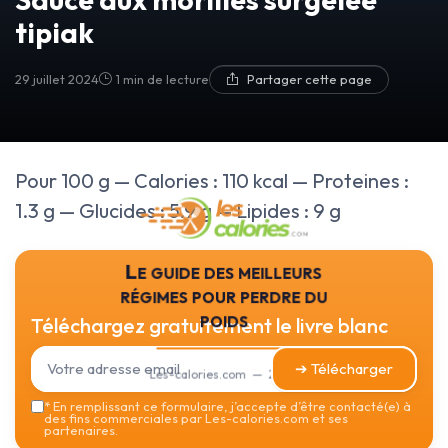
tipiak
29 juillet 2024
1 min de lecture
Partager cette page
Pour 100 g — Calories : 110 kcal — Proteines :
1.3 g — Glucides : 5.9 g — Lipides : 9 g
Le guide des meilleurs
régimes pour perdre du
poids
Téléchargez gratuitement le livre blanc
➔ Télécharger
Les-calories.com — 2026
*
En remplissant ce formulaire, j’accepte d’être contacté(e) à
des fins commerciales par Les-calories.com et ses
partenaires.