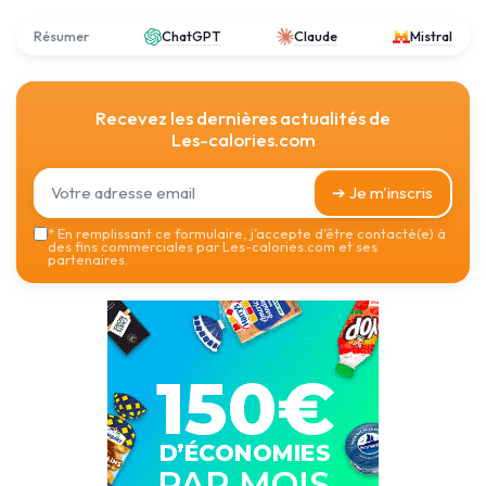
Résumer
ChatGPT
Claude
Mistral
Recevez les dernières actualités de
Les-calories.com
➔ Je m'inscris
*
En remplissant ce formulaire, j’accepte d’être contacté(e) à
des fins commerciales par Les-calories.com et ses
partenaires.