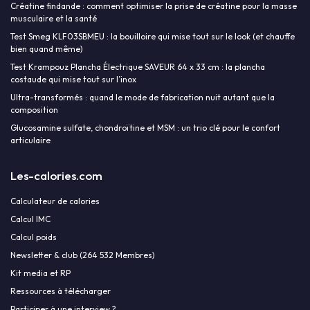
Créatine findande : comment optimiser la prise de créatine pour la masse
musculaire et la santé
Test Smeg KLF03SBMEU : la bouilloire qui mise tout sur le look (et chauffe
bien quand même)
Test Krampouz Plancha Électrique SAVEUR 64 x 33 cm : la plancha
costaude qui mise tout sur l’inox
Ultra-transformés : quand le mode de fabrication nuit autant que la
composition
Glucosamine sulfate, chondroïtine et MSM : un trio clé pour le confort
articulaire
Les-calories.com
Calculateur de calories
Calcul IMC
Calcul poids
Newsletter & club (264 532 Membres)
Kit media et RP
Ressources à télécharger
Participer à une interview ?