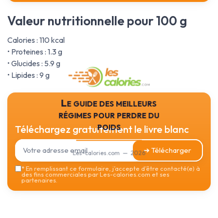
Valeur nutritionnelle pour 100 g
Calories : 110 kcal
• Proteines : 1.3 g
• Glucides : 5.9 g
• Lipides : 9 g
Le guide des meilleurs
régimes pour perdre du
poids
Téléchargez gratuitement le livre blanc
➔ Télécharger
Les-calories.com — 2026
*
En remplissant ce formulaire, j’accepte d’être contacté(e) à
des fins commerciales par Les-calories.com et ses
partenaires.