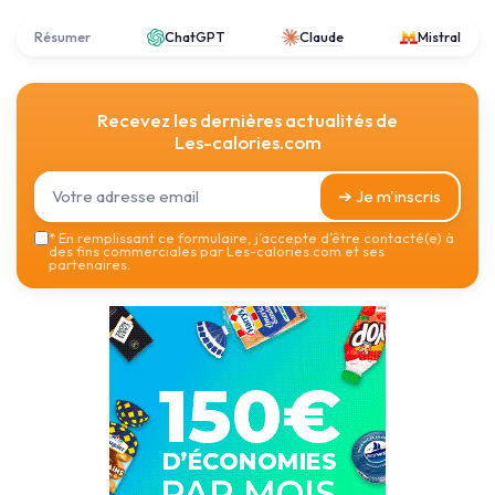
Résumer
ChatGPT
Claude
Mistral
Recevez les dernières actualités de
Les-calories.com
➔ Je m'inscris
*
En remplissant ce formulaire, j’accepte d’être contacté(e) à
des fins commerciales par Les-calories.com et ses
partenaires.