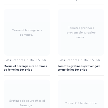
Tomates gratinées
Morue et harengs aux
provençale surgelée
pommes...
leader...
•
•
Plats Préparés
10/01/2025
Plats Préparés
10/01/2025
Morue et harengs aux pommes
Tomates gratinées provençale
de terre leader price
surgelée leader price
Gratinée de courgettes et
Yaourt 0% leader price
fromage...