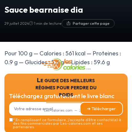
Sauce bearnaise dia
29 juillet 2024
1 min de lecture
Partager cette page
Pour 100 g — Calories : 561 kcal — Proteines :
0.9 g — Glucides : 5.3 g — Lipides : 59.6 g
Le guide des meilleurs
régimes pour perdre du
poids
Téléchargez gratuitement le livre blanc
➔ Télécharger
Les-calories.com — 2026
*
En remplissant ce formulaire, j’accepte d’être contacté(e) à
des fins commerciales par Les-calories.com et ses
partenaires.