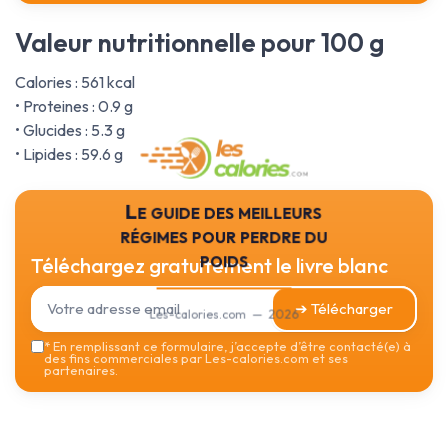
Valeur nutritionnelle pour 100 g
Calories : 561 kcal
• Proteines : 0.9 g
• Glucides : 5.3 g
• Lipides : 59.6 g
Le guide des meilleurs
régimes pour perdre du
poids
Téléchargez gratuitement le livre blanc
➔ Télécharger
Les-calories.com — 2026
*
En remplissant ce formulaire, j’accepte d’être contacté(e) à
des fins commerciales par Les-calories.com et ses
partenaires.