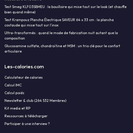
Test Smeg KLF03SBMEU : la bouilloire qui mise tout sur le look (et chauffe
bien quand même)
Test Krampouz Plancha Électrique SAVEUR 64 x 33 cm : la plancha
costaude qui mise tout sur l’inox
Ultra-transformés : quand le mode de fabrication nuit autant que la
composition
Glucosamine sulfate, chondroïtine et MSM : un trio clé pour le confort
articulaire
Les-calories.com
Calculateur de calories
Calcul IMC
Calcul poids
Newsletter & club (264 532 Membres)
Kit media et RP
Ressources à télécharger
Participer à une interview ?