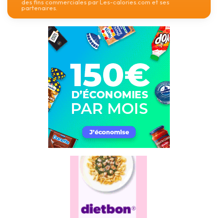
des fins commerciales par Les-calories.com et ses
partenaires.