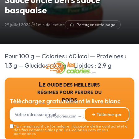
basquaise
29 juillet 2024
1 min de lecture
Partager cette page
Pour 100 g — Calories : 60 kcal — Proteines :
1.3 g — Glucides : 6.8 g — Lipides : 2.9 g
Le guide des meilleurs
régimes pour perdre du
poids
Téléchargez gratuitement le livre blanc
➔ Télécharger
Les-calories.com — 2026
*
En remplissant ce formulaire, j’accepte d’être contacté(e) à
des fins commerciales par Les-calories.com et ses
partenaires.