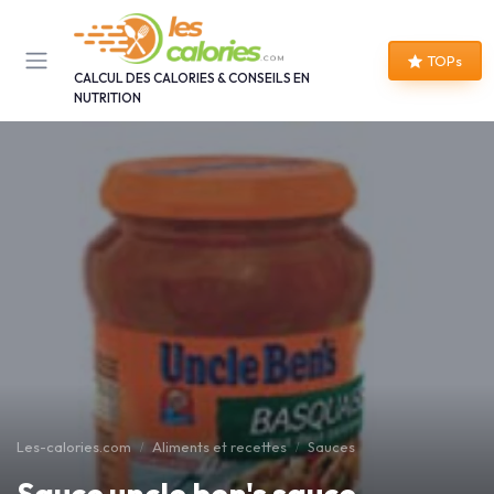
Panneau de gestion des cookies
TOPs
CALCUL DES CALORIES & CONSEILS EN
NUTRITION
Les-calories.com
Aliments et recettes
Sauces
Sauce uncle ben's sauce