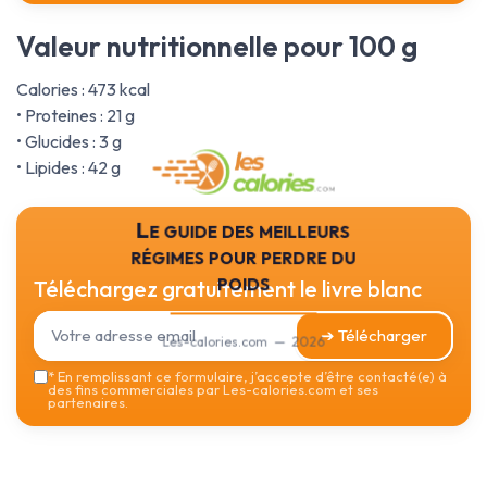
Valeur nutritionnelle pour 100 g
Calories : 473 kcal
• Proteines : 21 g
• Glucides : 3 g
• Lipides : 42 g
Le guide des meilleurs
régimes pour perdre du
poids
Téléchargez gratuitement le livre blanc
➔ Télécharger
Les-calories.com — 2026
*
En remplissant ce formulaire, j’accepte d’être contacté(e) à
des fins commerciales par Les-calories.com et ses
partenaires.