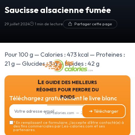
Saucisse alsacienne fumée
29 juillet 2024
1 min de lecture
Partager cette page
Pour 100 g — Calories : 473 kcal — Proteines :
21 g — Glucides : 3 g — Lipides : 42 g
Le guide des meilleurs
régimes pour perdre du
poids
Téléchargez gratuitement le livre blanc
➔ Télécharger
Les-calories.com — 2026
*
En remplissant ce formulaire, j’accepte d’être contacté(e) à
des fins commerciales par Les-calories.com et ses
partenaires.