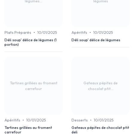
légumes...
légumes
•
•
Plats Préparés
10/01/2025
Apéritifs
10/01/2025
Déli soup' délice de légumes (1
Déli soup' délice de légumes
portion)
Tartines grillées au froment
Gateaux pépites de
carrefour
chocolat ptit...
•
•
Apéritifs
10/01/2025
Desserts
10/01/2025
Tartines grillées au froment
Gateaux pépites de chocolat ptit
carrefour
deli