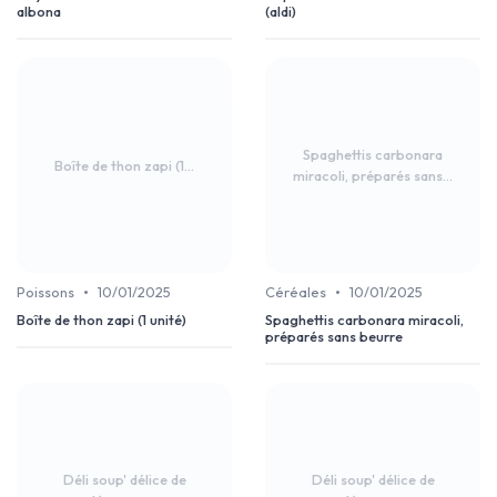
albona
(aldi)
Spaghettis carbonara
Boîte de thon zapi (1...
miracoli, préparés sans...
•
•
Poissons
10/01/2025
Céréales
10/01/2025
Boîte de thon zapi (1 unité)
Spaghettis carbonara miracoli,
préparés sans beurre
Déli soup' délice de
Déli soup' délice de