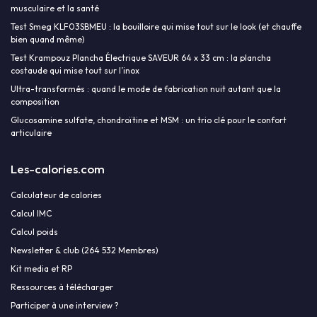
musculaire et la santé
Test Smeg KLF03SBMEU : la bouilloire qui mise tout sur le look (et chauffe
bien quand même)
Test Krampouz Plancha Électrique SAVEUR 64 x 33 cm : la plancha
costaude qui mise tout sur l’inox
Ultra-transformés : quand le mode de fabrication nuit autant que la
composition
Glucosamine sulfate, chondroïtine et MSM : un trio clé pour le confort
articulaire
Les-calories.com
Calculateur de calories
Calcul IMC
Calcul poids
Newsletter & club (264 532 Membres)
Kit media et RP
Ressources à télécharger
Participer à une interview ?