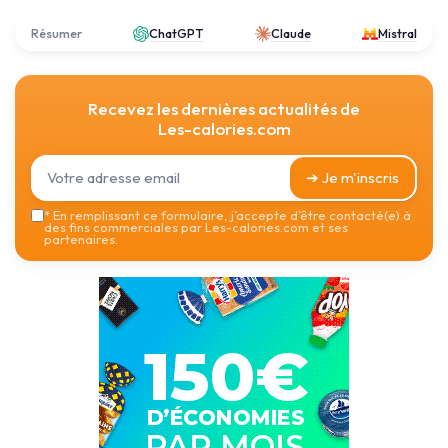
Résumer
ChatGPT
Claude
Mistral
Recevez les dernières actualités de
Les-calories.com
➔ Je m'inscris
*
En remplissant ce formulaire, j’accepte d’être contacté(e) à
des fins commerciales par Les-calories.com et ses
partenaires.