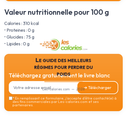
Valeur nutritionnelle pour 100 g
Calories : 310 kcal
• Proteines : 0 g
• Glucides : 75 g
• Lipides : 0 g
Le guide des meilleurs
régimes pour perdre du
poids
Téléchargez gratuitement le livre blanc
➔ Télécharger
Les-calories.com — 2026
*
En remplissant ce formulaire, j’accepte d’être contacté(e) à
des fins commerciales par Les-calories.com et ses
partenaires.