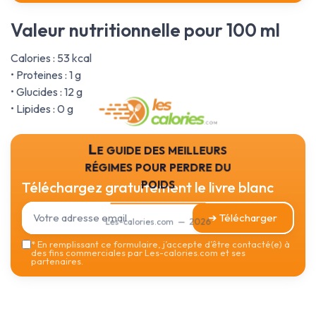
Valeur nutritionnelle pour 100 ml
Calories : 53 kcal
• Proteines : 1 g
• Glucides : 12 g
• Lipides : 0 g
Le guide des meilleurs
régimes pour perdre du
poids
Téléchargez gratuitement le livre blanc
➔ Télécharger
Les-calories.com — 2026
*
En remplissant ce formulaire, j’accepte d’être contacté(e) à
des fins commerciales par Les-calories.com et ses
partenaires.