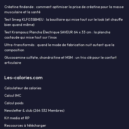
Créatine findande : comment optimiser la prise de créatine pour la masse
musculaire et la santé
Test Smeg KLF03SBMEU : la bouilloire qui mise tout sur le look (et chauffe
bien quand même)
Test Krampouz Plancha Électrique SAVEUR 64 x 33 cm : la plancha
costaude qui mise tout sur l’inox
Ultra-transformés : quand le mode de fabrication nuit autant que la
composition
Glucosamine sulfate, chondroïtine et MSM : un trio clé pour le confort
articulaire
Les-calories.com
Calculateur de calories
Calcul IMC
Calcul poids
Newsletter & club (264 532 Membres)
Kit media et RP
Ressources à télécharger