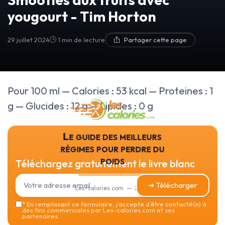
yougourt - Tim Horton
29 juillet 2024
1 min de lecture
Partager cette page
Pour 100 ml — Calories : 53 kcal — Proteines : 1
g — Glucides : 12 g — Lipides : 0 g
Le guide des meilleurs
régimes pour perdre du
poids
Téléchargez gratuitement le livre blanc
➔ Télécharger
Les-calories.com — 2026
*
En remplissant ce formulaire, j’accepte d’être contacté(e) à
des fins commerciales par Les-calories.com et ses
partenaires.