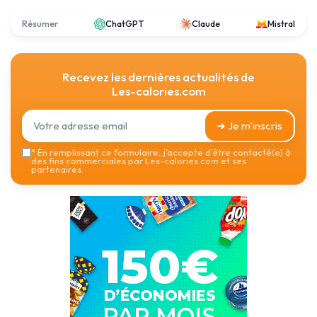
Résumer
ChatGPT
Claude
Mistral
Recevez les dernières actualités de
Les-calories.com
➔ Je m'inscris
*
En remplissant ce formulaire, j’accepte d’être contacté(e) à
des fins commerciales par Les-calories.com et ses
partenaires.