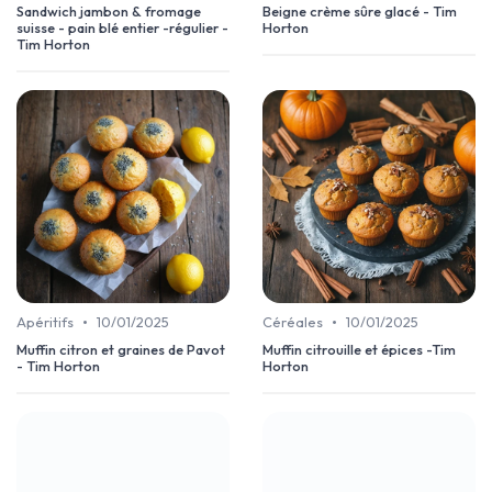
Sandwich jambon & fromage
Beigne crème sûre glacé - Tim
suisse - pain blé entier -régulier -
Horton
Tim Horton
•
•
Apéritifs
10/01/2025
Céréales
10/01/2025
Muffin citron et graines de Pavot
Muffin citrouille et épices -Tim
- Tim Horton
Horton