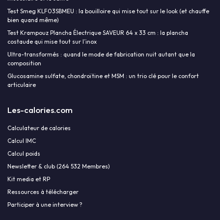
Test Smeg KLF03SBMEU : la bouilloire qui mise tout sur le look (et chauffe
bien quand même)
Test Krampouz Plancha Électrique SAVEUR 64 x 33 cm : la plancha
costaude qui mise tout sur l’inox
Ultra-transformés : quand le mode de fabrication nuit autant que la
composition
Glucosamine sulfate, chondroïtine et MSM : un trio clé pour le confort
articulaire
Les-calories.com
Calculateur de calories
Calcul IMC
Calcul poids
Newsletter & club (264 532 Membres)
Kit media et RP
Ressources à télécharger
Participer à une interview ?