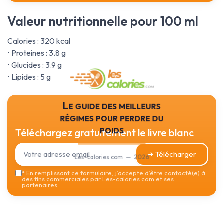
Valeur nutritionnelle pour 100 ml
Calories : 320 kcal
• Proteines : 3.8 g
• Glucides : 3.9 g
• Lipides : 5 g
Le guide des meilleurs
régimes pour perdre du
poids
Téléchargez gratuitement le livre blanc
➔ Télécharger
Les-calories.com — 2026
*
En remplissant ce formulaire, j’accepte d’être contacté(e) à
des fins commerciales par Les-calories.com et ses
partenaires.