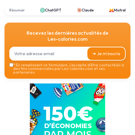
Résumer
ChatGPT
Claude
Mistral
Recevez les dernières actualités de
Les-calories.com
➔ Je m'inscris
*
En remplissant ce formulaire, j’accepte d’être contacté(e) à
des fins commerciales par Les-calories.com et ses
partenaires.