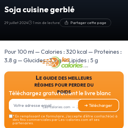
Soja cuisine gerblé
29 juillet 2024
1 min de lecture
Partager cette page
Pour 100 ml — Calories : 320 kcal — Proteines :
3.8 g — Glucides : 3.9 g — Lipides : 5 g
Le guide des meilleurs
régimes pour perdre du
poids
Téléchargez gratuitement le livre blanc
➔ Télécharger
Les-calories.com — 2026
*
En remplissant ce formulaire, j’accepte d’être contacté(e) à
des fins commerciales par Les-calories.com et ses
partenaires.