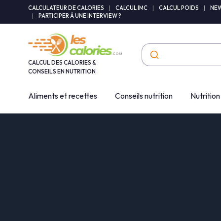
Panneau de gestion des cookies
CALCULATEUR DE CALORIES
|
CALCUL IMC
|
CALCUL POIDS
|
NEW
|
PARTICIPER À UNE INTERVIEW ?
CALCUL DES CALORIES &
CONSEILS EN NUTRITION
Aliments et recettes
Conseils nutrition
Nutrition