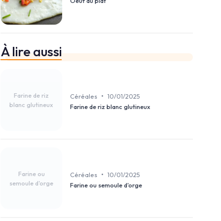
Oeuf au plat
À lire aussi
Farine de riz
•
Céréales
10/01/2025
blanc glutineux
Farine de riz blanc glutineux
Farine ou
•
Céréales
10/01/2025
semoule d'orge
Farine ou semoule d'orge