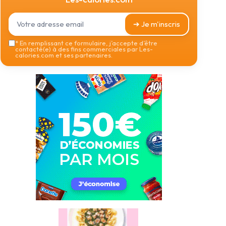
➔ Je m'inscris
*
En remplissant ce formulaire, j’accepte d’être
contacté(e) à des fins commerciales par Les-
calories.com et ses partenaires.