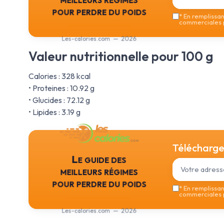
pour perdre du poids
*
En remplissant
commerciales p
Les-calories.com — 2026
Valeur nutritionnelle pour 100 g
Calories : 328 kcal
• Proteines : 10.92 g
• Glucides : 72.12 g
• Lipides : 3.19 g
Téléchargez
Le guide des
meilleurs régimes
pour perdre du poids
*
En remplissant
commerciales p
Les-calories.com — 2026