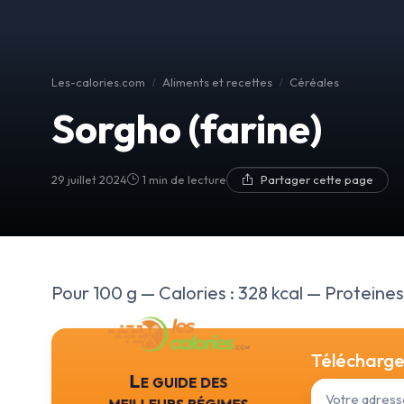
Les-calories.com
Aliments et recettes
Céréales
Sorgho (farine)
29 juillet 2024
1 min de lecture
Partager cette page
Pour 100 g — Calories : 328 kcal — Proteines :
Téléchargez
Le guide des
meilleurs régimes