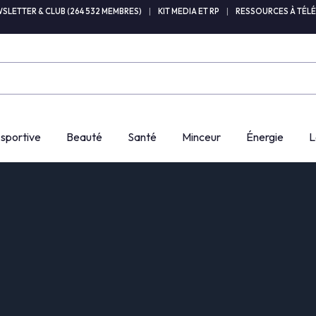
SLETTER & CLUB (264 532 MEMBRES)
|
KIT MEDIA ET RP
|
RESSOURCES À TÉL
 sportive
Beauté
Santé
Minceur
Énergie
L