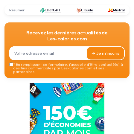
Résumer
ChatGPT
Claude
Mistral
Recevez les dernières actualités de
Les-calories.com
➔ Je m'inscris
*
En remplissant ce formulaire, j’accepte d’être contacté(e) à
des fins commerciales par Les-calories.com et ses
partenaires.