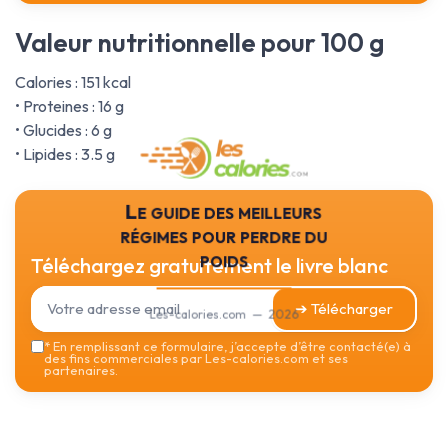
Valeur nutritionnelle pour 100 g
Calories : 151 kcal
• Proteines : 16 g
• Glucides : 6 g
• Lipides : 3.5 g
Le guide des meilleurs
régimes pour perdre du
poids
Téléchargez gratuitement le livre blanc
➔ Télécharger
Les-calories.com — 2026
*
En remplissant ce formulaire, j’accepte d’être contacté(e) à
des fins commerciales par Les-calories.com et ses
partenaires.