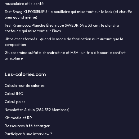
musculaire et la santé
Test Smeg KLF03SBMEU : la bouilloire qui mise tout sur le look (et chauffe
bien quand même)
Test Krampouz Plancha Électrique SAVEUR 64 x 33 cm : la plancha
costaude qui mise tout sur l’inox
Ultra-transformés : quand le mode de fabrication nuit autant que la
composition
Glucosamine sulfate, chondroïtine et MSM : un trio clé pour le confort
articulaire
Les-calories.com
Calculateur de calories
Calcul IMC
Calcul poids
Newsletter & club (264 532 Membres)
Kit media et RP
Ressources à télécharger
Participer à une interview ?