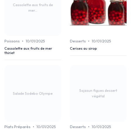
Cassolette aux fruits de
mer...
•
•
Poissons
10/01/2025
Desserts
10/01/2025
Cassolette aux fruits de mer
Cerises au sirop
thiriet
Sojasun figues dessert
Salade Sodebo Olympe
végétal
•
•
Plats Préparés
10/01/2025
Desserts
10/01/2025