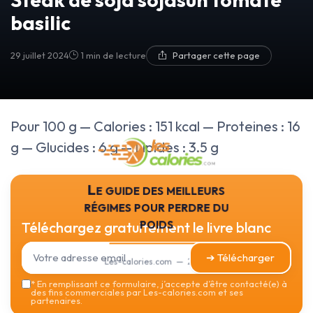
basilic
29 juillet 2024
1 min de lecture
Partager cette page
Pour 100 g — Calories : 151 kcal — Proteines : 16
g — Glucides : 6 g — Lipides : 3.5 g
Le guide des meilleurs
régimes pour perdre du
poids
Téléchargez gratuitement le livre blanc
➔ Télécharger
Les-calories.com — 2026
*
En remplissant ce formulaire, j’accepte d’être contacté(e) à
des fins commerciales par Les-calories.com et ses
partenaires.