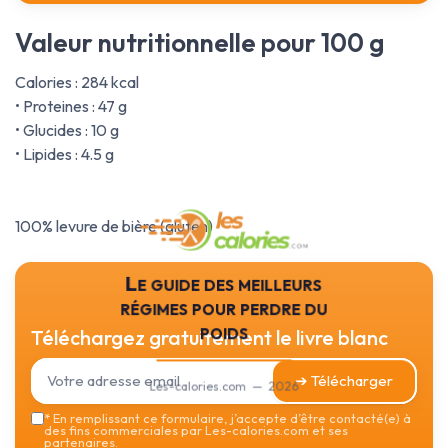
Valeur nutritionnelle pour 100 g
Calories : 284 kcal
• Proteines : 47 g
• Glucides : 10 g
• Lipides : 4.5 g
100% levure de bière (gluten)
Le guide des meilleurs
régimes pour perdre du
poids
Téléchargez gratuitement le livre blanc
➔ Télécharger
Les-calories.com — 2026
*
En remplissant ce formulaire, j’accepte d’être contacté(e) à
des fins commerciales par Les-calories.com et ses
partenaires.