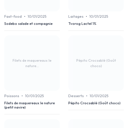
•
•
Fast-food
10/01/2025
Laitages
10/01/2025
Sodebo salade et compagnie
Tvorog Lactel 1%
Filets de maquereaux le
Pépito Crocsablé (Goût
nature...
choco)
•
•
Poissons
10/01/2025
Desserts
10/01/2025
Filets de maquereaux le nature
Pépito Crocsablé (Goût choco)
(petit navire)