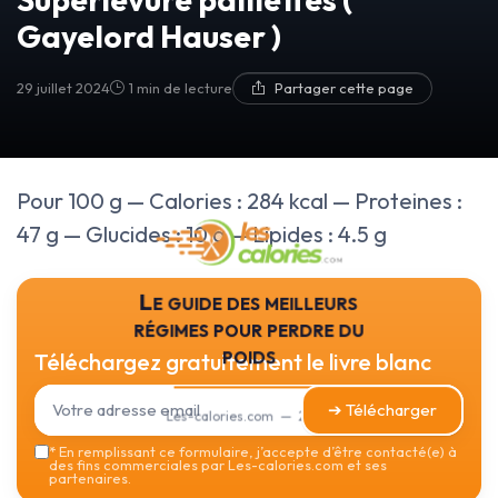
Gayelord Hauser )
29 juillet 2024
1 min de lecture
Partager cette page
Pour 100 g — Calories : 284 kcal — Proteines :
47 g — Glucides : 10 g — Lipides : 4.5 g
Le guide des meilleurs
régimes pour perdre du
poids
Téléchargez gratuitement le livre blanc
➔ Télécharger
Les-calories.com — 2026
*
En remplissant ce formulaire, j’accepte d’être contacté(e) à
des fins commerciales par Les-calories.com et ses
partenaires.