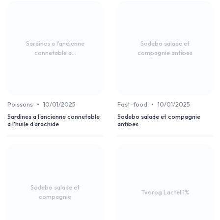
Sardines a l'ancienne
Sodebo salade et
connetable a...
compagnie antibes
•
•
Poissons
10/01/2025
Fast-food
10/01/2025
Sardines a l'ancienne connetable
Sodebo salade et compagnie
a l'huile d'arachide
antibes
Sodebo salade et
Tvorog Lactel 1%
compagnie