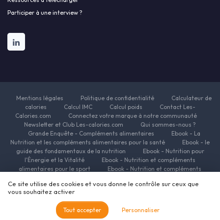
Participer à une interview ?
Mentions légales
Politique de confidentialité
Calculateur de
calories
Calcul IMC
Calcul poids
Contact Les-
Calories.com
Connectez votre marque à notre communauté
Newsletter et Club Les-calories.com
Qui sommes-nous ?
Grande Enquête - Compléments alimentaires
Ebook - La
Nutrition et les compléments alimentaires pour la santé
Ebook - le
guide des fondamentaux de la nutrition
Ebook - Nutrition pour
l'Énergie et la Vitalité
Ebook - Nutrition et compléments
alimentaires pour le sport
Ebook - Nutrition et compléments
alimentaires pour la beauté
Ebook - Nutrition et complements
Ce site utilise des cookies et vous donne le contrôle sur ceux que
alimentaires pour la minceur
Ressources Nutrition et Compléments
vous souhaitez activer
alimentaires
© Les-calories.com 2026
Tout accepter
Personnaliser