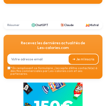
Résumer
ChatGPT
Claude
Mistral
Recevez les dernières actualités de
Les-calories.com
➔ Je m'inscris
*
En remplissant ce formulaire, j’accepte d’être contacté(e) à
des fins commerciales par Les-calories.com et ses
partenaires.