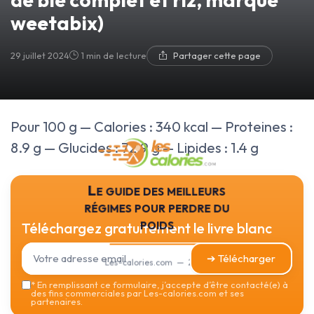
weetabix)
29 juillet 2024
1 min de lecture
Partager cette page
Pour 100 g — Calories : 340 kcal — Proteines :
8.9 g — Glucides : 72.9 g — Lipides : 1.4 g
Le guide des meilleurs
régimes pour perdre du
poids
Téléchargez gratuitement le livre blanc
➔ Télécharger
Les-calories.com — 2026
*
En remplissant ce formulaire, j’accepte d’être contacté(e) à
des fins commerciales par Les-calories.com et ses
partenaires.