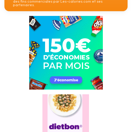
des fins commerciales par Les-calories.com et ses
partenaires.