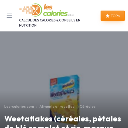
Panneau de gestion des cookies
TOPs
CALCUL DES CALORIES & CONSEILS EN
NUTRITION
Les-calories.com
Aliments et recettes
Céréales
Weetaflakes (céréales, pétales
de blé complet et riz, marque