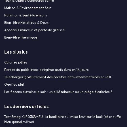
Tech & Objets Connectés Santé
Maison & Environnement Sain
Nutrition & Santé Premium
Bien-être Holistique & Doux
Appareils minceur et perte de graisse
Bien-être thermique
Les plus lus
Calories pâtes
Perdez du poids avec le régime œufs durs en 14 jours
Téléchargez gratuitement des recettes anti-inflammatoires en PDF
Oeuf au plat
Les flocons d'avoine le soir : un allié minceur ou un piège à calories ?
Les derniers articles
Test Smeg KLF03SBMEU : la bouilloire qui mise tout sur le look (et chauffe
bien quand même)