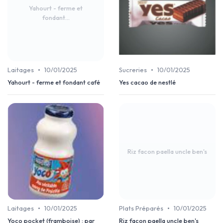
Yahourt - ferme et
fondant...
•
•
Laitages
10/01/2025
Sucreries
10/01/2025
Yahourt - ferme et fondant café
Yes cacao de nestlé
Riz facon paella uncle ben's
•
•
Laitages
10/01/2025
Plats Préparés
10/01/2025
Yoco pocket (framboise) : par
Riz facon paella uncle ben's