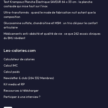
Test Krampouz Plancha Électrique SAVEUR 64 x 33 cm : la plancha
costaude qui mise tout sur l’inox
Ultra-transformés : quand le mode de fabrication nuit autant que la
composition
Glucosamine sulfate, chondroïtine et MSM : un trio clé pour le confort
articulaire
Médicaments anti-obésité et qualité de vie : ce que 262 essais cliniques
du BMJ révèlent
Les-calories.com
Calculateur de calories
Calcul IMC
Calcul poids
Newsletter & club (264 532 Membres)
Kit media et RP
Ressources à télécharger
Participer à une interview ?