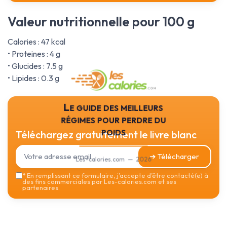
Valeur nutritionnelle pour 100 g
Calories : 47 kcal
• Proteines : 4 g
• Glucides : 7.5 g
• Lipides : 0.3 g
Le guide des meilleurs
régimes pour perdre du
poids
Téléchargez gratuitement le livre blanc
➔ Télécharger
Les-calories.com — 2026
*
En remplissant ce formulaire, j’accepte d’être contacté(e) à
des fins commerciales par Les-calories.com et ses
partenaires.