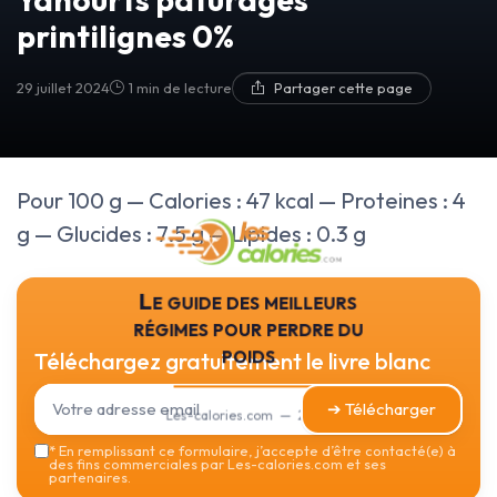
printilignes 0%
29 juillet 2024
1 min de lecture
Partager cette page
Pour 100 g — Calories : 47 kcal — Proteines : 4
g — Glucides : 7.5 g — Lipides : 0.3 g
Le guide des meilleurs
régimes pour perdre du
poids
Téléchargez gratuitement le livre blanc
➔ Télécharger
Les-calories.com — 2026
*
En remplissant ce formulaire, j’accepte d’être contacté(e) à
des fins commerciales par Les-calories.com et ses
partenaires.