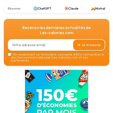
Résumer
ChatGPT
Claude
Mistral
Recevez les dernières actualités de
Les-calories.com
➔ Je m'inscris
*
En remplissant ce formulaire, j’accepte d’être contacté(e) à
des fins commerciales par Les-calories.com et ses
partenaires.