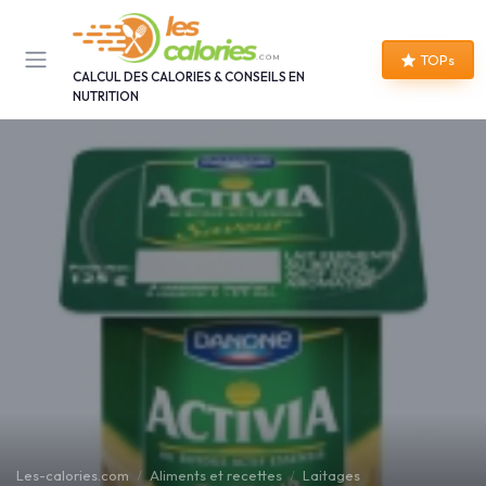
Panneau de gestion des cookies
TOPs
CALCUL DES CALORIES & CONSEILS EN
NUTRITION
Les-calories.com
Aliments et recettes
Laitages