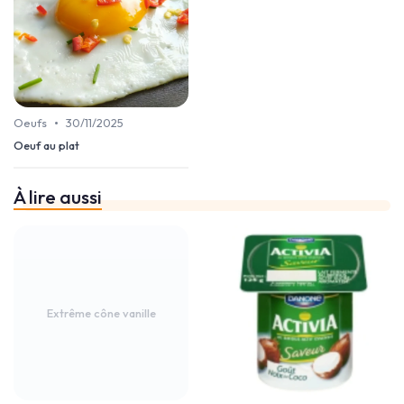
•
Oeufs
30/11/2025
Oeuf au plat
À lire aussi
Extrême cône vanille