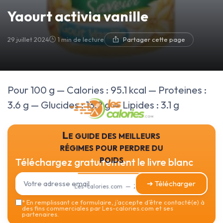
Yaourt activia vanille
29 juillet 2024
1 min de lecture
Partager cette page
Pour 100 g — Calories : 95.1 kcal — Proteines :
3.6 g — Glucides : 13.2 g — Lipides : 3.1 g
Le guide des meilleurs
régimes pour perdre du
poids
Téléchargez gratuitement le livre blanc
➔ Télécharger
Les-calories.com — 2026
*
En remplissant ce formulaire, j’accepte d’être contacté(e) à
des fins commerciales par Les-calories.com et ses
partenaires.