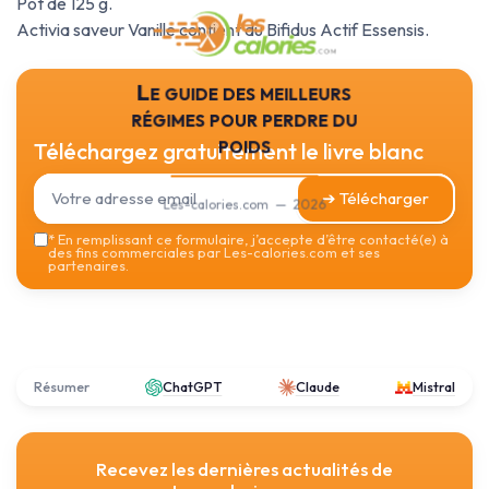
Pot de 125 g.
Activia saveur Vanille contient du Bifidus Actif Essensis.
Le guide des meilleurs
régimes pour perdre du
poids
Téléchargez gratuitement le livre blanc
➔ Télécharger
Les-calories.com — 2026
*
En remplissant ce formulaire, j’accepte d’être contacté(e) à
des fins commerciales par Les-calories.com et ses
partenaires.
Résumer
ChatGPT
Claude
Mistral
Recevez les dernières actualités de