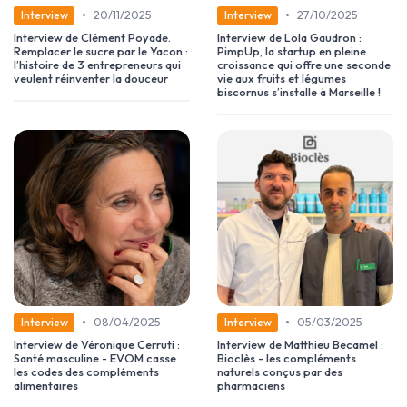
•
•
20/11/2025
27/10/2025
Interview
Interview
Interview de Clément Poyade.
Interview de Lola Gaudron :
Remplacer le sucre par le Yacon :
PimpUp, la startup en pleine
l’histoire de 3 entrepreneurs qui
croissance qui offre une seconde
veulent réinventer la douceur
vie aux fruits et légumes
biscornus s’installe à Marseille !
•
•
08/04/2025
05/03/2025
Interview
Interview
Interview de Véronique Cerruti :
Interview de Matthieu Becamel :
Santé masculine - EVOM casse
Bioclès - les compléments
les codes des compléments
naturels conçus par des
alimentaires
pharmaciens