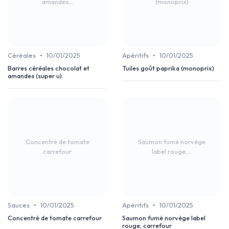
amandes...
(monoprix)
•
•
Céréales
10/01/2025
Apéritifs
10/01/2025
Barres céréales chocolat et
Tuiles goût paprika (monoprix)
amandes (super u)
Concentré de tomate
Saumon fumé norvège
carrefour
label rouge,...
•
•
Sauces
10/01/2025
Apéritifs
10/01/2025
Concentré de tomate carrefour
Saumon fumé norvège label
rouge, carrefour