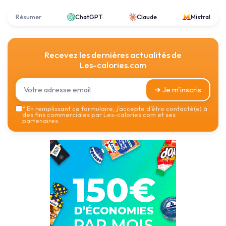
Résumer
ChatGPT
Claude
Mistral
Recevez les dernières actualités de
Les-calories.com
➔ Je m'inscris
*
En remplissant ce formulaire, j’accepte d’être contacté(e) à
des fins commerciales par Les-calories.com et ses
partenaires.