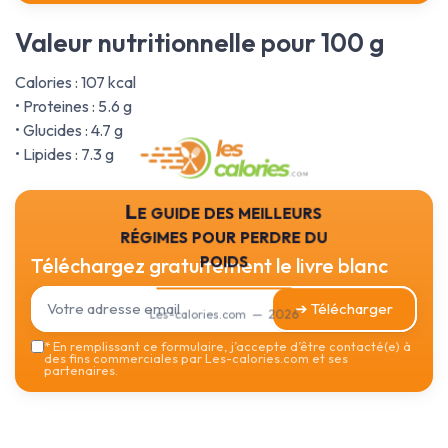
Valeur nutritionnelle pour 100 g
Calories : 107 kcal
• Proteines : 5.6 g
• Glucides : 4.7 g
• Lipides : 7.3 g
Le guide des meilleurs
régimes pour perdre du
poids
Téléchargez gratuitement le livre blanc
➔ Télécharger
Les-calories.com — 2026
*
En remplissant ce formulaire, j’accepte d’être contacté(e) à
des fins commerciales par Les-calories.com et ses
partenaires.