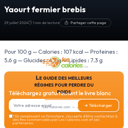
Yaourt fermier brebis
29 juillet 2024
1 min de lecture
Partager cette page
Pour 100 g — Calories : 107 kcal — Proteines :
5.6 g — Glucides : 4.7 g — Lipides : 7.3 g
Le guide des meilleurs
régimes pour perdre du
poids
Téléchargez gratuitement le livre blanc
➔ Télécharger
Les-calories.com — 2026
*
En remplissant ce formulaire, j’accepte d’être contacté(e) à
des fins commerciales par Les-calories.com et ses
partenaires.