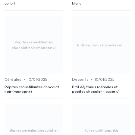
au lait
blanc
Pépites croustillantes
P'tit déj tonus (céréales et...
chocolat noir (monoprix)
•
•
Céréales
10/01/2025
Desserts
10/01/2025
Pépites croustillantes chocolat
P'tit déj tonus (céréales et
noir (monoprix)
pepites chocolat - super u)
Barres céréales chocolat et
Tuiles goût paprika