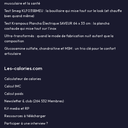
musculaire et la santé
Test Smeg KLF03SBMEU : la bouilloire qui mise tout sur le look (et chauffe
bien quand même)
Test Krampouz Plancha Électrique SAVEUR 64 x 33 cm : la plancha
costaude qui mise tout sur l’inox
Ultra-transformés : quand le mode de fabrication nuit autant que la
composition
Glucosamine sulfate, chondroïtine et MSM : un trio clé pour le confort
articulaire
Les-calories.com
Calculateur de calories
Calcul IMC
Calcul poids
Newsletter & club (264 532 Membres)
Kit media et RP
Ressources à télécharger
Participer à une interview ?