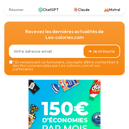
Résumer
ChatGPT
Claude
Mistral
Recevez les dernières actualités de
Les-calories.com
➔ Je m'inscris
*
En remplissant ce formulaire, j’accepte d’être contacté(e) à
des fins commerciales par Les-calories.com et ses
partenaires.