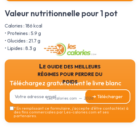
Valeur nutritionnelle pour 1 pot
Calories : 186 kcal
• Proteines : 5.9 g
• Glucides : 21.7 g
• Lipides : 8.3 g
Le guide des meilleurs
régimes pour perdre du
poids
Téléchargez gratuitement le livre blanc
➔ Télécharger
Les-calories.com — 2026
*
En remplissant ce formulaire, j’accepte d’être contacté(e) à
des fins commerciales par Les-calories.com et ses
partenaires.