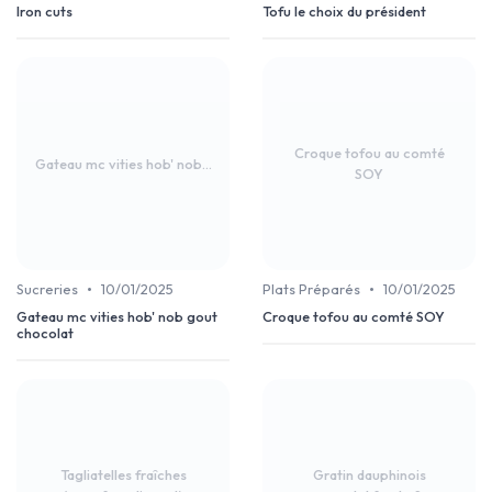
Iron cuts
Tofu le choix du président
Croque tofou au comté
Gateau mc vities hob' nob...
SOY
•
•
Sucreries
10/01/2025
Plats Préparés
10/01/2025
Gateau mc vities hob' nob gout
Croque tofou au comté SOY
chocolat
Tagliatelles fraîches
Gratin dauphinois