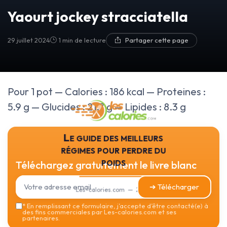
Yaourt jockey stracciatella
29 juillet 2024
1 min de lecture
Partager cette page
Pour 1 pot — Calories : 186 kcal — Proteines :
5.9 g — Glucides : 21.7 g — Lipides : 8.3 g
Le guide des meilleurs
régimes pour perdre du
poids
Téléchargez gratuitement le livre blanc
➔ Télécharger
Les-calories.com — 2026
*
En remplissant ce formulaire, j’accepte d’être contacté(e) à
des fins commerciales par Les-calories.com et ses
partenaires.