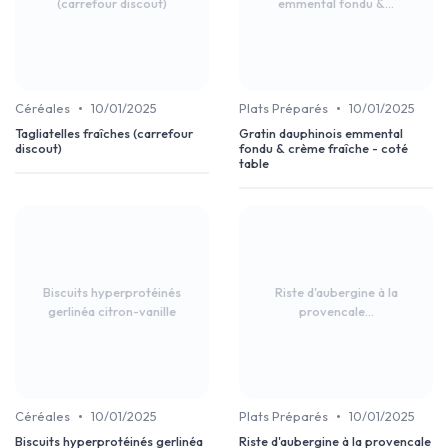
(carrefour discout)
emmental fondu &...
•
•
Céréales
10/01/2025
Plats Préparés
10/01/2025
Tagliatelles fraîches (carrefour
Gratin dauphinois emmental
discout)
fondu & crème fraîche - coté
table
Biscuits hyperprotéinés
Riste d'aubergine à la
gerlinéa citron-vanille
provencale...
•
•
Céréales
10/01/2025
Plats Préparés
10/01/2025
Biscuits hyperprotéinés gerlinéa
Riste d'aubergine à la provencale