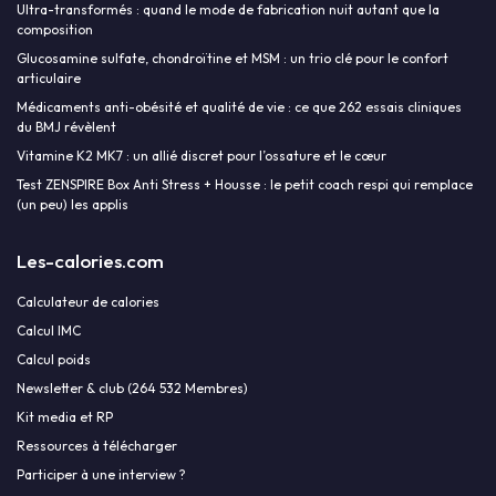
Ultra-transformés : quand le mode de fabrication nuit autant que la
composition
Glucosamine sulfate, chondroïtine et MSM : un trio clé pour le confort
articulaire
Médicaments anti-obésité et qualité de vie : ce que 262 essais cliniques
du BMJ révèlent
Vitamine K2 MK7 : un allié discret pour l’ossature et le cœur
Test ZENSPIRE Box Anti Stress + Housse : le petit coach respi qui remplace
(un peu) les applis
Les-calories.com
Calculateur de calories
Calcul IMC
Calcul poids
Newsletter & club (264 532 Membres)
Kit media et RP
Ressources à télécharger
Participer à une interview ?