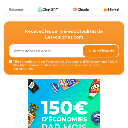
Résumer
ChatGPT
Claude
Mistral
Recevez les dernières actualités de
Les-calories.com
➔ Je m'inscris
*
En remplissant ce formulaire, j’accepte d’être contacté(e) à
des fins commerciales par Les-calories.com et ses
partenaires.