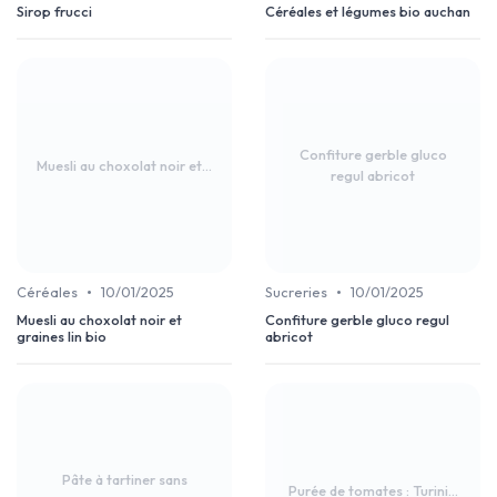
Sirop frucci
Céréales et légumes bio auchan
Confiture gerble gluco
Muesli au choxolat noir et...
regul abricot
•
•
Céréales
10/01/2025
Sucreries
10/01/2025
Muesli au choxolat noir et
Confiture gerble gluco regul
graines lin bio
abricot
Pâte à tartiner sans
Purée de tomates : Turini...