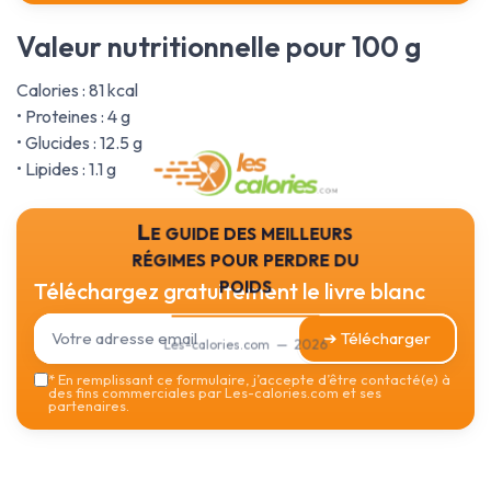
Valeur nutritionnelle pour 100 g
Calories : 81 kcal
• Proteines : 4 g
• Glucides : 12.5 g
• Lipides : 1.1 g
Le guide des meilleurs
régimes pour perdre du
poids
Téléchargez gratuitement le livre blanc
➔ Télécharger
Les-calories.com — 2026
*
En remplissant ce formulaire, j’accepte d’être contacté(e) à
des fins commerciales par Les-calories.com et ses
partenaires.