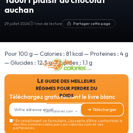
auchan
29 juillet 2024
1 min de lecture
Partager cette page
Pour 100 g — Calories : 81 kcal — Proteines : 4 g
— Glucides : 12.5 g — Lipides : 1.1 g
Le guide des meilleurs
régimes pour perdre du
poids
Téléchargez gratuitement le livre blanc
➔ Télécharger
Les-calories.com — 2026
*
En remplissant ce formulaire, j’accepte d’être contacté(e) à
des fins commerciales par Les-calories.com et ses
partenaires.