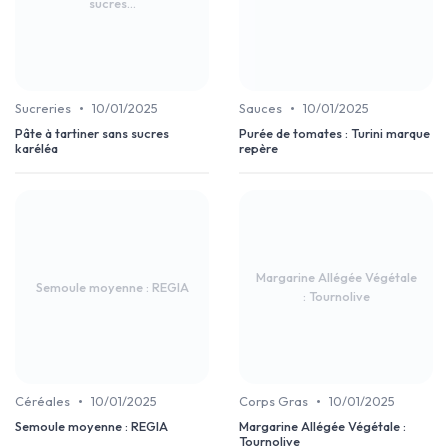
sucres...
•
•
Sucreries
10/01/2025
Sauces
10/01/2025
Pâte à tartiner sans sucres
Purée de tomates : Turini marque
karéléa
repère
Margarine Allégée Végétale
Semoule moyenne : REGIA
: Tournolive
•
•
Céréales
10/01/2025
Corps Gras
10/01/2025
Semoule moyenne : REGIA
Margarine Allégée Végétale :
Tournolive