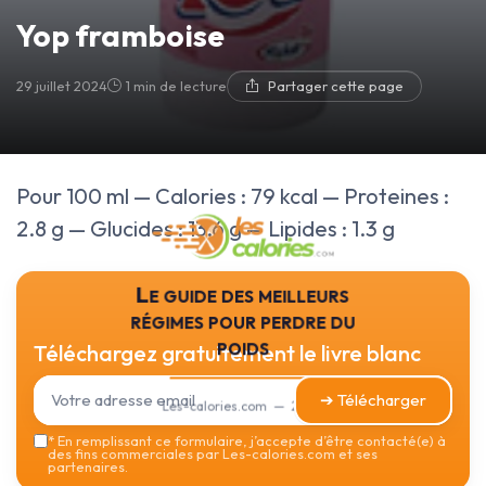
Yop framboise
29 juillet 2024
1 min de lecture
Partager cette page
Pour 100 ml — Calories : 79 kcal — Proteines :
2.8 g — Glucides : 13.6 g — Lipides : 1.3 g
Le guide des meilleurs
régimes pour perdre du
poids
Téléchargez gratuitement le livre blanc
➔ Télécharger
Les-calories.com — 2026
*
En remplissant ce formulaire, j’accepte d’être contacté(e) à
des fins commerciales par Les-calories.com et ses
partenaires.