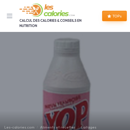
Panneau de gestion des cookies
TOPs
CALCUL DES CALORIES & CONSEILS EN
NUTRITION
Les-calories.com
Aliments et recettes
Laitages