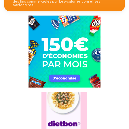
des fins commerciales par Les-calories.com et ses
partenaires.