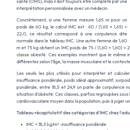
santé (OMS), mais il doit toujours être complété par une
interprétation personnalisée avec un médecin.
Concrètement, si une femme mesure 1,65 m pour un
poids de 60 kg, le calcul IMC est : 60 / (1,65 × 1,65) =
22,0, ce résultat correspond à une corpulence dite
normale dans le tableau IMC. Une autre femme de 1,60
m et 75 kg obtient un IMC poids de 75 / (1,60 × 1,60) = 2
classe obésité. Ces exemples montrent que le même ind
différentes selon l’âge, la masse musculaire et le context
Les seuils les plus utilisés pour interpréter et calc
insuffisance pondérale, poids idéal approximatif, surpoid
pondérale, entre 18,5 et 24,9 on parle de corpulence n
situation d’obésité. Ces classes, parfois regroupées sous
cardiovasculaire moyen dans la population, pas à juger u
Tableau récapitulatif des catégories d’IMC chez l’adu
IMC < 18,5 kg/m² : insuffisance pondérale