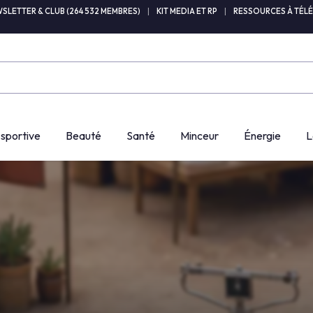
SLETTER & CLUB (264 532 MEMBRES)
|
KIT MEDIA ET RP
|
RESSOURCES À TÉL
 sportive
Beauté
Santé
Minceur
Énergie
L