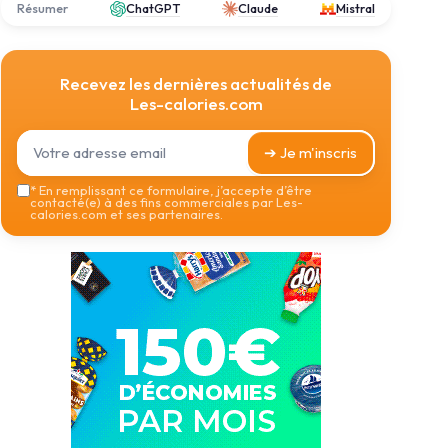
Résumer
ChatGPT
Claude
Mistral
Recevez les dernières actualités de
Les-calories.com
➔ Je m'inscris
*
En remplissant ce formulaire, j’accepte d’être
contacté(e) à des fins commerciales par Les-
calories.com et ses partenaires.