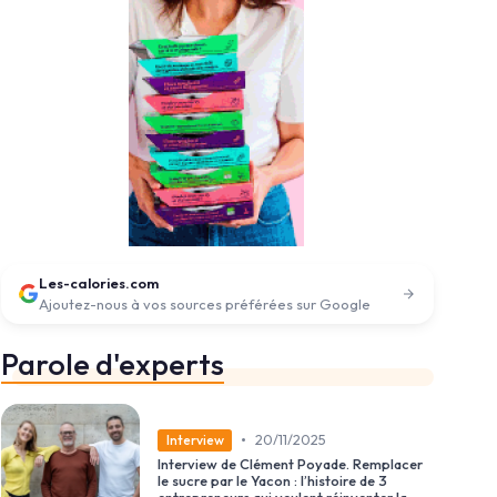
Les-calories.com
Ajoutez-nous à vos sources préférées sur Google
Parole d'experts
•
20/11/2025
Interview
Interview de Clément Poyade. Remplacer
le sucre par le Yacon : l’histoire de 3
entrepreneurs qui veulent réinventer la