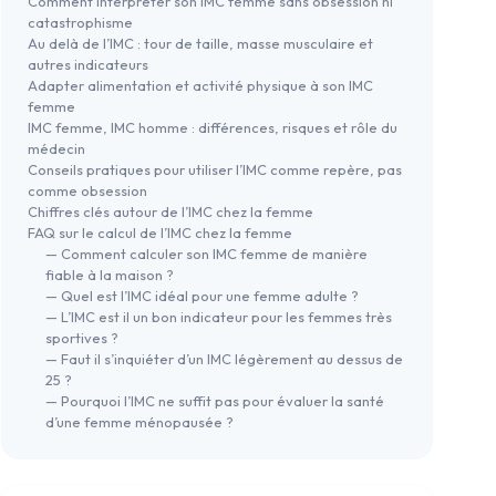
Comment interpréter son IMC femme sans obsession ni
catastrophisme
Au delà de l’IMC : tour de taille, masse musculaire et
autres indicateurs
Adapter alimentation et activité physique à son IMC
femme
IMC femme, IMC homme : différences, risques et rôle du
médecin
Conseils pratiques pour utiliser l’IMC comme repère, pas
comme obsession
Chiffres clés autour de l’IMC chez la femme
FAQ sur le calcul de l’IMC chez la femme
— Comment calculer son IMC femme de manière
fiable à la maison ?
— Quel est l’IMC idéal pour une femme adulte ?
— L’IMC est il un bon indicateur pour les femmes très
sportives ?
— Faut il s’inquiéter d’un IMC légèrement au dessus de
25 ?
— Pourquoi l’IMC ne suffit pas pour évaluer la santé
d’une femme ménopausée ?