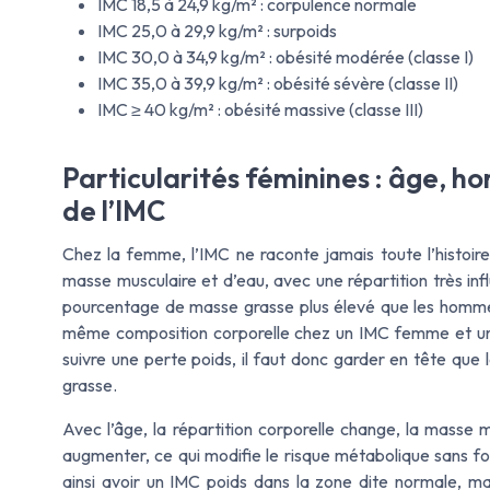
IMC 18,5 à 24,9 kg/m² : corpulence normale
IMC 25,0 à 29,9 kg/m² : surpoids
IMC 30,0 à 34,9 kg/m² : obésité modérée (classe I)
IMC 35,0 à 39,9 kg/m² : obésité sévère (classe II)
IMC ≥ 40 kg/m² : obésité massive (classe III)
Particularités féminines : âge, h
de l’IMC
Chez la femme, l’IMC ne raconte jamais toute l’histoi
masse musculaire et d’eau, avec une répartition très i
pourcentage de masse grasse plus élevé que les hommes,
même composition corporelle chez un IMC femme et u
suivre une perte poids, il faut donc garder en tête que
grasse.
Avec l’âge, la répartition corporelle change, la masse 
augmenter, ce qui modifie le risque métabolique sans 
ainsi avoir un IMC poids dans la zone dite normale, mai