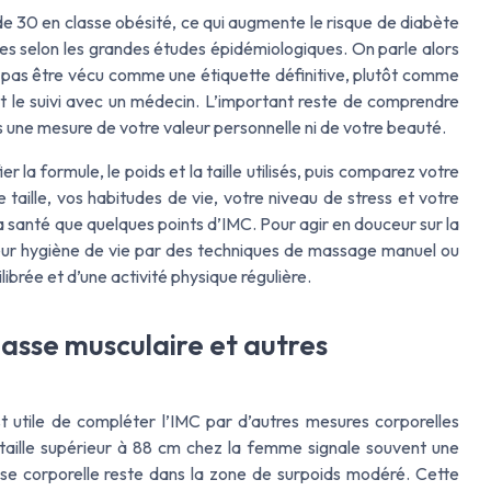
à de 30 en classe obésité, ce qui augmente le risque de diabète
res selon les grandes études épidémiologiques. On parle alors
t pas être vécu comme une étiquette définitive, plutôt comme
e et le suivi avec un médecin. L’important reste de comprendre
as une mesure de votre valeur personnelle ni de votre beauté.
 la formule, le poids et la taille utilisés, puis comparez votre
e taille, vos habitudes de vie, votre niveau de stress et votre
a santé que quelques points d’IMC. Pour agir en douceur sur la
 leur hygiène de vie par des techniques de massage manuel ou
librée et d’une activité physique régulière.
 masse musculaire et autres
est utile de compléter l’IMC par d’autres mesures corporelles
 taille supérieur à 88 cm chez la femme signale souvent une
sse corporelle reste dans la zone de surpoids modéré. Cette