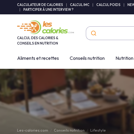
Panneau de gestion des cookies
CALCULATEUR DE CALORIES
|
CALCUL IMC
|
CALCUL POIDS
|
NEW
|
PARTICIPER À UNE INTERVIEW ?
CALCUL DES CALORIES &
CONSEILS EN NUTRITION
Aliments et recettes
Conseils nutrition
Nutrition
Les-calories.com
Conseils nutrition
Lifestyle