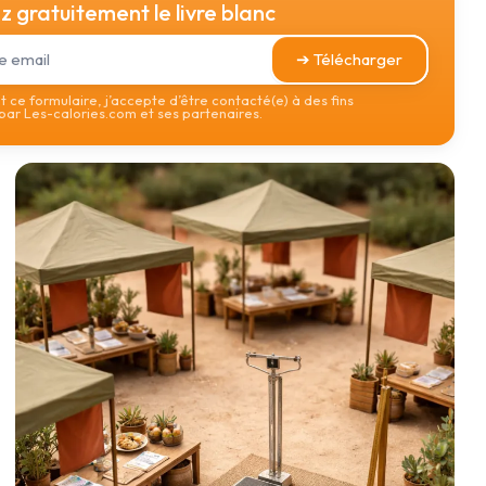
 gratuitement le livre blanc
➔ Télécharger
 ce formulaire, j’accepte d’être contacté(e) à des fins
ar Les-calories.com et ses partenaires.