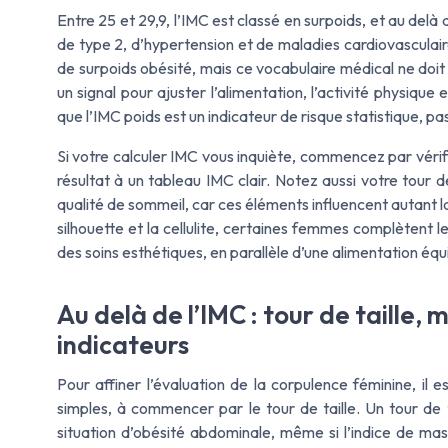
Entre 25 et 29,9, l’IMC est classé en surpoids, et au del
de type 2, d’hypertension et de maladies cardiovasculai
de surpoids obésité, mais ce vocabulaire médical ne doi
un signal pour ajuster l’alimentation, l’activité physiqu
que l’IMC poids est un indicateur de risque statistique, p
Si votre calculer IMC vous inquiète, commencez par vérifier
résultat à un tableau IMC clair. Notez aussi votre tour d
qualité de sommeil, car ces éléments influencent autant l
silhouette et la cellulite, certaines femmes complètent
des soins esthétiques, en parallèle d’une alimentation équi
Au delà de l’IMC : tour de taille,
indicateurs
Pour affiner l’évaluation de la corpulence féminine, il 
simples, à commencer par le tour de taille. Un tour de
situation d’obésité abdominale, même si l’indice de ma