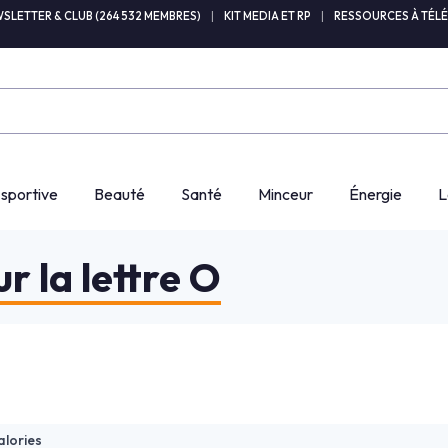
SLETTER & CLUB (264 532 MEMBRES)
|
KIT MEDIA ET RP
|
RESSOURCES À TÉL
 sportive
Beauté
Santé
Minceur
Énergie
L
r la lettre O
alories