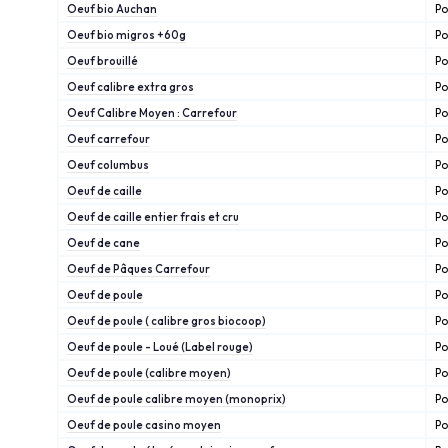
Oeuf bio Auchan
Po
Oeuf bio migros +60g
Po
Oeuf brouillé
Po
Oeuf calibre extra gros
Po
Oeuf Calibre Moyen : Carrefour
Po
Oeuf carrefour
Po
Oeuf columbus
Po
Oeuf de caille
Po
Oeuf de caille entier frais et cru
Po
Oeuf de cane
Po
Oeuf de Pâques Carrefour
Po
Oeuf de poule
Po
Oeuf de poule ( calibre gros biocoop)
Po
Oeuf de poule - Loué (Label rouge)
Po
Oeuf de poule (calibre moyen)
Po
Oeuf de poule calibre moyen (monoprix)
Po
Oeuf de poule casino moyen
Po