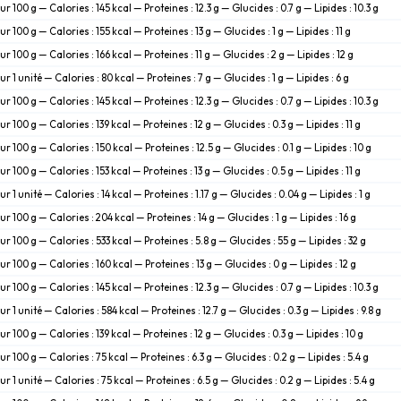
ur 100 g — Calories : 145 kcal — Proteines : 12.3 g — Glucides : 0.7 g — Lipides : 10.3 g
ur 100 g — Calories : 155 kcal — Proteines : 13 g — Glucides : 1 g — Lipides : 11 g
ur 100 g — Calories : 166 kcal — Proteines : 11 g — Glucides : 2 g — Lipides : 12 g
ur 1 unité — Calories : 80 kcal — Proteines : 7 g — Glucides : 1 g — Lipides : 6 g
ur 100 g — Calories : 145 kcal — Proteines : 12.3 g — Glucides : 0.7 g — Lipides : 10.3 g
ur 100 g — Calories : 139 kcal — Proteines : 12 g — Glucides : 0.3 g — Lipides : 11 g
ur 100 g — Calories : 150 kcal — Proteines : 12.5 g — Glucides : 0.1 g — Lipides : 10 g
ur 100 g — Calories : 153 kcal — Proteines : 13 g — Glucides : 0.5 g — Lipides : 11 g
ur 1 unité — Calories : 14 kcal — Proteines : 1.17 g — Glucides : 0.04 g — Lipides : 1 g
ur 100 g — Calories : 204 kcal — Proteines : 14 g — Glucides : 1 g — Lipides : 16 g
ur 100 g — Calories : 533 kcal — Proteines : 5.8 g — Glucides : 55 g — Lipides : 32 g
ur 100 g — Calories : 160 kcal — Proteines : 13 g — Glucides : 0 g — Lipides : 12 g
ur 100 g — Calories : 145 kcal — Proteines : 12.3 g — Glucides : 0.7 g — Lipides : 10.3 g
ur 1 unité — Calories : 584 kcal — Proteines : 12.7 g — Glucides : 0.3 g — Lipides : 9.8 g
ur 100 g — Calories : 139 kcal — Proteines : 12 g — Glucides : 0.3 g — Lipides : 10 g
ur 100 g — Calories : 75 kcal — Proteines : 6.3 g — Glucides : 0.2 g — Lipides : 5.4 g
ur 1 unité — Calories : 75 kcal — Proteines : 6.5 g — Glucides : 0.2 g — Lipides : 5.4 g