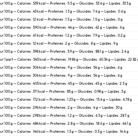
ur 100 g — Calories : 539 kcal — Proteines : 5.5 g — Glucides : 53.6 g — Lipides : 33.3 g
ur 100 g — Calories : 43 kcal — Proteines : 1.3 g — Glucides : 7.4 g — Lipides : 0.6 g
ur 100 g — Calories : 12 kcal — Proteines : 1.5 g — Glucides : 1.5 g — Lipides : 0 g
ur 100 g — Calories : 590 kcal — Proteines : 44 g — Glucides : 42 g — Lipides : 6 g
ur 100 g — Calories : 41 kcal — Proteines : 1.2 g — Glucides : 7.9 g — Lipides : 0.2 g
ur 100 g — Calories : 12 kcal — Proteines : 2 g — Glucides : 8 g — Lipides : 9 g
ur 100 g — Calories : 398 kcal — Proteines : 5.9 g — Glucides : 88.1 g — Lipides : 2.4 g
ur 1 part — Calories : 545 kcal — Proteines : 19.86 g — Glucides : 60.34 g — Lipides : 22.82 
ur 100 g — Calories : 306 kcal — Proteines : 9 g — Glucides : 54 g — Lipides : 6 g
ur 100 g — Calories : 306 kcal — Proteines : 9 g — Glucides : 54 g — Lipides : 6 g
ur 100 g — Calories : 405 kcal — Proteines : 45 g — Glucides : 45 g — Lipides : 2.5 g
ur 100 g — Calories : 371 kcal — Proteines : 85 g — Glucides : 0.98 g — Lipides : 3 g
ur 100 g — Calories : 172 kcal — Proteines : 1.23 g — Glucides : 15.4 g — Lipides : 4.78 g
ur 100 g — Calories : 294 kcal — Proteines : 2 g — Glucides : 4 g — Lipides : 30 g
ur 100 g — Calories : 298 kcal — Proteines : 1.2 g — Glucides : 6.3 g — Lipides : 28.7 g
ur 100 g — Calories : 484 kcal — Proteines : 2.8 g — Glucides : 18.6 g — Lipides : 46.1 g
ur 100 g — Calories : 146 kcal — Proteines : 1.3 g — Glucides : 0.3 g — Lipides : 14.4 g