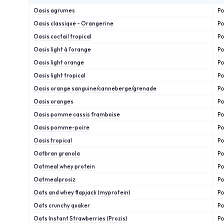
Oasis agrumes
Po
Oasis classique - Orangerine
Po
Oasis coctail tropical
Po
Oasis light à l'orange
Po
Oasis light orange
Po
Oasis light tropical
Po
Oasis orange sanguine/canneberge/grenade
Po
Oasis oranges
Po
Oasis pomme cassis framboise
Po
Oasis pomme-poire
Po
Oasis tropical
Po
Oatbran granola
Po
Oatmeal whey protein
Po
Oatmealprosiz
Po
Oats and whey flapjack (myprotein)
Po
Oats crunchy quaker
Po
Oats Instant Strawberries (Prozis)
Po