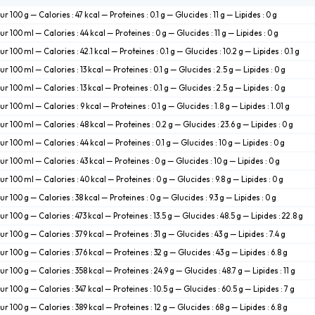
ur 100 g — Calories : 47 kcal — Proteines : 0.1 g — Glucides : 11 g — Lipides : 0 g
ur 100 ml — Calories : 44 kcal — Proteines : 0 g — Glucides : 11 g — Lipides : 0 g
ur 100 ml — Calories : 42.1 kcal — Proteines : 0.1 g — Glucides : 10.2 g — Lipides : 0.1 g
ur 100 ml — Calories : 13 kcal — Proteines : 0.1 g — Glucides : 2.5 g — Lipides : 0 g
ur 100 ml — Calories : 13 kcal — Proteines : 0.1 g — Glucides : 2.5 g — Lipides : 0 g
ur 100 ml — Calories : 9 kcal — Proteines : 0.1 g — Glucides : 1.8 g — Lipides : 1.01 g
ur 100 ml — Calories : 48 kcal — Proteines : 0.2 g — Glucides : 23.6 g — Lipides : 0 g
ur 100 ml — Calories : 44 kcal — Proteines : 0.1 g — Glucides : 10 g — Lipides : 0 g
ur 100 ml — Calories : 43 kcal — Proteines : 0 g — Glucides : 10 g — Lipides : 0 g
ur 100 ml — Calories : 40 kcal — Proteines : 0 g — Glucides : 9.8 g — Lipides : 0 g
ur 100 g — Calories : 38 kcal — Proteines : 0 g — Glucides : 9.3 g — Lipides : 0 g
ur 100 g — Calories : 473 kcal — Proteines : 13.5 g — Glucides : 48.5 g — Lipides : 22.8 g
ur 100 g — Calories : 379 kcal — Proteines : 31 g — Glucides : 43 g — Lipides : 7.4 g
ur 100 g — Calories : 376 kcal — Proteines : 32 g — Glucides : 43 g — Lipides : 6.8 g
ur 100 g — Calories : 358 kcal — Proteines : 24.9 g — Glucides : 48.7 g — Lipides : 11 g
ur 100 g — Calories : 347 kcal — Proteines : 10.5 g — Glucides : 60.5 g — Lipides : 7 g
ur 100 g — Calories : 389 kcal — Proteines : 12 g — Glucides : 68 g — Lipides : 6.8 g