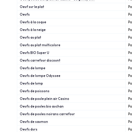
Oeuf sur le plat
Po
Oeufs
Po
Oeufs à la coque
Po
Oeufs à la neige
Po
Oeufs au plat
Po
Oeufs au plat multicolore
Po
Oeufs BIO Super U
Po
Oeufs carrefour discount
Po
Oeufs de lompe
Po
Oeufs de lompe Odyssee
Po
Oeufs de lump
Po
Oeufs de poissons
Po
Oeufs de poule plein air Casino
Po
Oeufs de poules bio auchan
Po
Oeufs de poules noirans carrefour
Po
Oeufs de saumon
Po
Oeufs durs
Po