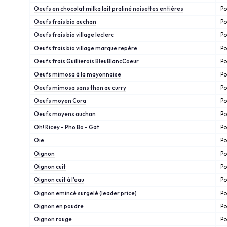
Oeufs en chocolat milka lait praliné noisettes entières
Po
Oeufs frais bio auchan
Po
Oeufs frais bio village leclerc
Po
Oeufs frais bio village marque repére
Po
Oeufs frais Guillierois BleuBlancCoeur
Po
Oeufs mimosa à la mayonnaise
Po
Oeufs mimosa sans thon au curry
Po
Oeufs moyen Cora
Po
Oeufs moyens auchan
Po
Oh! Ricey - Pho Bo - Gat
Po
Oie
Po
Oignon
Po
Oignon cuit
Po
Oignon cuit à l'eau
Po
Oignon emincé surgelé (leader price)
Po
Oignon en poudre
Po
Oignon rouge
Po