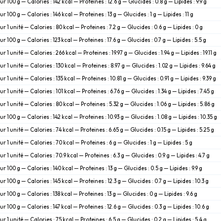
ur 100 g — Calories : 142 kcal — Proteines : 12.6 g — Glucides : 0.8 g — Lipides : 9.9 g
ur 100 g — Calories : 146 kcal — Proteines : 13 g — Glucides : 1 g — Lipides : 11 g
ur 1 unité — Calories : 80 kcal — Proteines : 7.2 g — Glucides : 0.6 g — Lipides : 0 g
ur 100 g — Calories : 123 kcal — Proteines : 17.6 g — Glucides : 0.7 g — Lipides : 5.5 g
ur 1 unité — Calories : 266 kcal — Proteines : 19.97 g — Glucides : 1.94 g — Lipides : 19.11 g
ur 1 unité — Calories : 130 kcal — Proteines : 8.97 g — Glucides : 1.02 g — Lipides : 9.64 g
ur 1 unité — Calories : 135 kcal — Proteines : 10.81 g — Glucides : 0.91 g — Lipides : 9.39 g
ur 1 unité — Calories : 101 kcal — Proteines : 6.76 g — Glucides : 1.34 g — Lipides : 7.45 g
ur 1 unité — Calories : 80 kcal — Proteines : 5.32 g — Glucides : 1.06 g — Lipides : 5.86 g
ur 100 g — Calories : 142 kcal — Proteines : 10.93 g — Glucides : 1.08 g — Lipides : 10.35 g
ur 1 unité — Calories : 74 kcal — Proteines : 6.65 g — Glucides : 0.15 g — Lipides : 5.25 g
ur 1 unité — Calories : 70 kcal — Proteines : 6 g — Glucides : 1 g — Lipides : 5 g
ur 1 unité — Calories : 70.9 kcal — Proteines : 6.3 g — Glucides : 0.9 g — Lipides : 4.7 g
ur 100 g — Calories : 140 kcal — Proteines : 13 g — Glucides : 0.5 g — Lipides : 9.9 g
ur 100 g — Calories : 145 kcal — Proteines : 12.3 g — Glucides : 0.7 g — Lipides : 10.3 g
ur 100 g — Calories : 138 kcal — Proteines : 13 g — Glucides : 0 g — Lipides : 9.6 g
ur 100 g — Calories : 147 kcal — Proteines : 12.6 g — Glucides : 0.3 g — Lipides : 10.6 g
ur 1 unité — Calories : 75 kcal — Proteines : 6.5 g — Glucides : 0.2 g — Lipides : 5.4 g