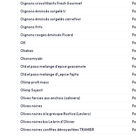
Oignons croustillants Fresh Gourmet
Po
Oignons émincés surgelé U
Po
Oignons émincés surgelés carrefour
Po
Oignons frits
Po
Oignons rouges émincés Picard
Po
OK
Po
Okakao
Po
Okonomiyaki
Po
Old el paso melange d'epice guacamole
Po
Old el paso melange d\_epice fajita
Po
Olimp profi mass
Po
Olimp Sojavit
Po
Olives farcies aux anchois (salinera)
Po
Olives noires
Po
Olives noires à la grecque Rustica (Leclerc)
Po
Olives noires bio Le brin d'Olivier
Po
Olives noires confites dénoyautées TRAMIER
Po