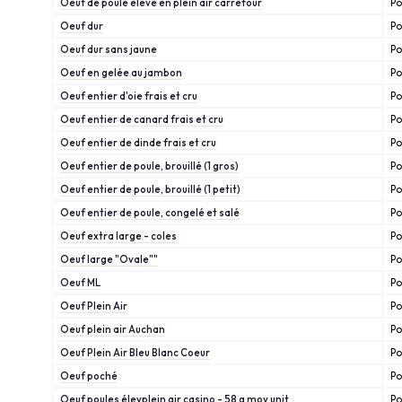
Oeuf de poule élevé en plein air carrefour
Po
Oeuf dur
Po
Oeuf dur sans jaune
Po
Oeuf en gelée au jambon
Po
Oeuf entier d'oie frais et cru
Po
Oeuf entier de canard frais et cru
Po
Oeuf entier de dinde frais et cru
Po
Oeuf entier de poule, brouillé (1 gros)
Po
Oeuf entier de poule, brouillé (1 petit)
Po
Oeuf entier de poule, congelé et salé
Po
Oeuf extra large - coles
Po
Oeuf large "Ovale""
Po
Oeuf ML
Po
Oeuf Plein Air
Po
Oeuf plein air Auchan
Po
Oeuf Plein Air Bleu Blanc Coeur
Po
Oeuf poché
Po
Oeuf poules élevplein air casino - 58 g moy unit
Po