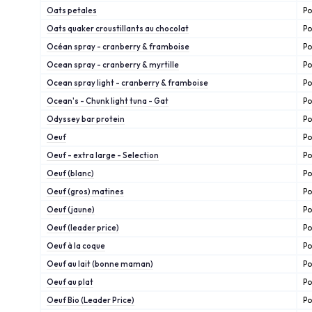
Oats petales
Po
Oats quaker croustillants au chocolat
Po
Océan spray - cranberry & framboise
Po
Ocean spray - cranberry & myrtille
Po
Ocean spray light - cranberry & framboise
Po
Ocean's - Chunk light tuna - Gat
Po
Odyssey bar protein
Po
Oeuf
Po
Oeuf - extra large - Selection
Po
Oeuf (blanc)
Po
Oeuf (gros) matines
Po
Oeuf (jaune)
Po
Oeuf (leader price)
Po
Oeuf à la coque
Po
Oeuf au lait (bonne maman)
Po
Oeuf au plat
Po
Oeuf Bio (Leader Price)
Po