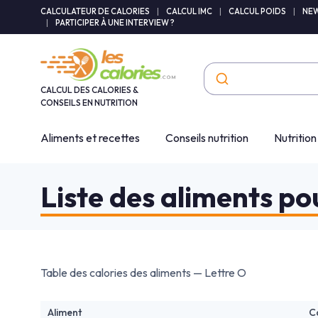
Panneau de gestion des cookies
CALCULATEUR DE CALORIES
|
CALCUL IMC
|
CALCUL POIDS
|
NEW
|
PARTICIPER À UNE INTERVIEW ?
CALCUL DES CALORIES &
CONSEILS EN NUTRITION
Aliments et recettes
Conseils nutrition
Nutrition
Liste des aliments pou
Table des calories des aliments — Lettre O
Aliment
C