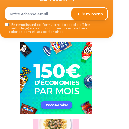
➔ Je m'inscris
*
En remplissant ce formulaire, j’accepte d’être
contacté(e) à des fins commerciales par Les-
calories.com et ses partenaires.