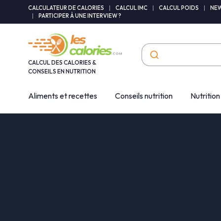
Panneau de gestion des cookies
CALCULATEUR DE CALORIES
|
CALCUL IMC
|
CALCUL POIDS
|
NEW
|
PARTICIPER À UNE INTERVIEW ?
CALCUL DES CALORIES &
CONSEILS EN NUTRITION
Aliments et recettes
Conseils nutrition
Nutrition