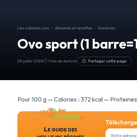
Les-calories.com
Aliments et recettes
Sucreries
Ovo sport (1 barre=
29 juillet 2024
1 min de lecture
Partager cette page
Pour 100 g — Calories : 372 kcal — Proteines :
Téléchargez
Le guide des
meilleurs régimes