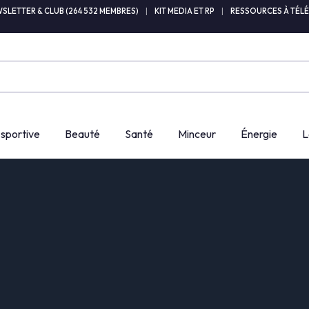
SLETTER & CLUB (264 532 MEMBRES)
|
KIT MEDIA ET RP
|
RESSOURCES À TÉL
 sportive
Beauté
Santé
Minceur
Énergie
L