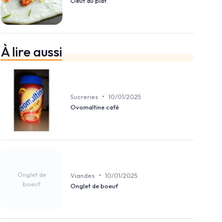
Oeuf au plat
À lire aussi
•
Sucreries
10/01/2025
Ovomaltine café
Onglet de
•
Viandes
10/01/2025
boeuf
Onglet de boeuf