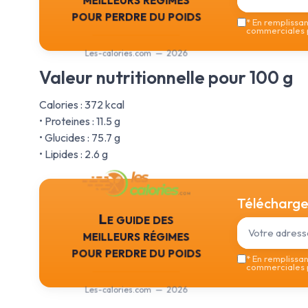
pour perdre du poids
*
En remplissant
commerciales p
Les-calories.com — 2026
Valeur nutritionnelle pour 100 g
Calories : 372 kcal
• Proteines : 11.5 g
• Glucides : 75.7 g
• Lipides : 2.6 g
Téléchargez
Le guide des
meilleurs régimes
pour perdre du poids
*
En remplissant
commerciales p
Les-calories.com — 2026