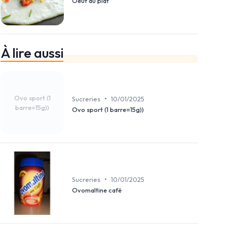
Oeuf au plat
À lire aussi
Ovo sport (1
•
Sucreries
10/01/2025
barre=15g))
Ovo sport (1 barre=15g))
•
Sucreries
10/01/2025
Ovomaltine café