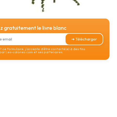
 gratuitement le livre blanc
➔ Télécharger
 ce formulaire, j’accepte d’être contacté(e) à des fins
ar Les-calories.com et ses partenaires.