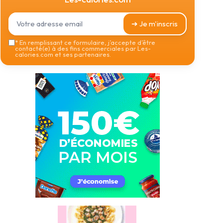
➔ Je m'inscris
*
En remplissant ce formulaire, j’accepte d’être
contacté(e) à des fins commerciales par Les-
calories.com et ses partenaires.