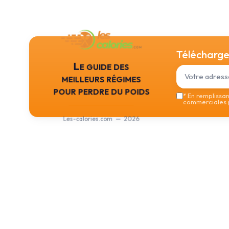
Téléchargez
Le guide des
meilleurs régimes
pour perdre du poids
*
En remplissant
commerciales p
Les-calories.com — 2026