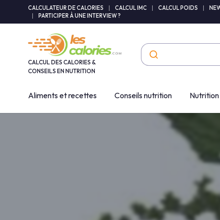
Panneau de gestion des cookies
CALCULATEUR DE CALORIES
|
CALCUL IMC
|
CALCUL POIDS
|
NEW
|
PARTICIPER À UNE INTERVIEW ?
CALCUL DES CALORIES &
CONSEILS EN NUTRITION
Aliments et recettes
Conseils nutrition
Nutrition