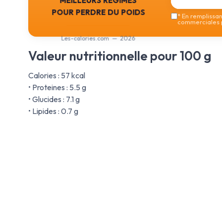
pour perdre du poids
*
En remplissant
commerciales p
Les-calories.com — 2026
Valeur nutritionnelle pour 100 g
Calories : 57 kcal
• Proteines : 5.5 g
• Glucides : 7.1 g
• Lipides : 0.7 g