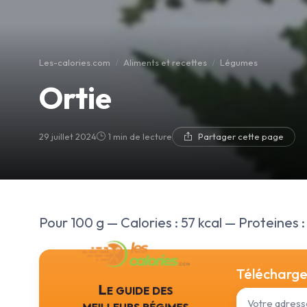
Les-calories.com
Aliments et recettes
Légumes
Ortie
29 juillet 2024
1 min de lecture
Partager cette page
Pour 100 g — Calories : 57 kcal — Proteines : 5
Téléchargez
Le guide des
meilleurs régimes