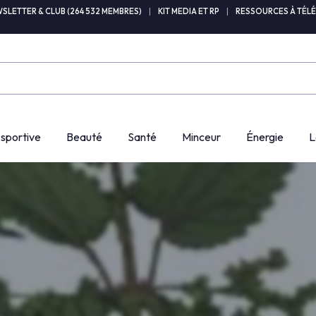
SLETTER & CLUB (264 532 MEMBRES)
|
KIT MEDIA ET RP
|
RESSOURCES À TÉL
 sportive
Beauté
Santé
Minceur
Énergie
L