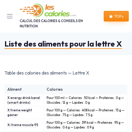
Panneau de gestion des cookies
TOPs
CALCUL DES CALORIES & CONSEILS EN
NUTRITION
Liste des aliments pour la lettre X
Table des calories des aliments — Lettre X
Aliment
Calories
X energy drink kanel
Pour 100 ml — Calories : 50 kcal — Proteines : 0 g —
(smart drinks)
Glucides : 12 g — Lipides : 0 g
X treme weight
Pour 100 g — Calories : 408 kcal — Proteines : 15 g —
gainer
Glucides : 75 g — Lipides : 7.5 g
Pour 100 g — Calories : 391 kcal — Proteines : 95 g —
X-treme muscle 95
Glucides : 0.6 g — Lipides : 0.9 g