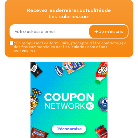
Recevez les dernières actualités de
Les-calories.com
➔ Je m'inscris
*
En remplissant ce formulaire, j’accepte d’être contacté(e) à
des fins commerciales par Les-calories.com et ses
partenaires.