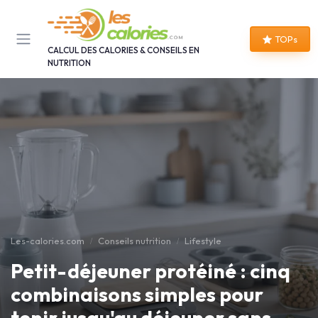
Panneau de gestion des cookies
TOPs
CALCUL DES CALORIES & CONSEILS EN
NUTRITION
Les-calories.com
Conseils nutrition
Lifestyle
Petit-déjeuner protéiné : cinq
combinaisons simples pour
tenir jusqu'au déjeuner sans