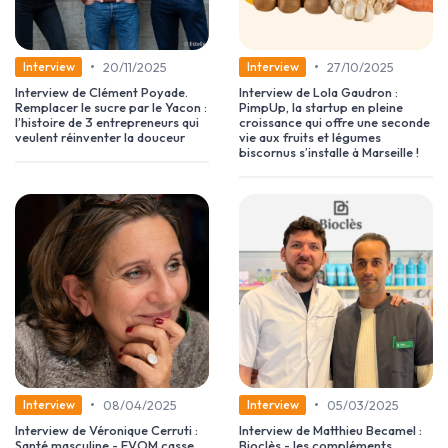
•
•
20/11/2025
27/10/2025
Interview
Interview
Interview de Clément Poyade.
Interview de Lola Gaudron :
Remplacer le sucre par le Yacon :
PimpUp, la startup en pleine
l’histoire de 3 entrepreneurs qui
croissance qui offre une seconde
veulent réinventer la douceur
vie aux fruits et légumes
biscornus s’installe à Marseille !
•
•
08/04/2025
05/03/2025
Interview
Interview
Interview de Véronique Cerruti :
Interview de Matthieu Becamel :
Santé masculine - EVOM casse
Bioclès - les compléments