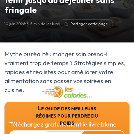
fringale
10 juin 2026
5 min de lecture
Partager cette page
Mythe ou réalité : manger sain prend-il
vraiment trop de temps ? Stratégies simples,
rapides et réalistes pour améliorer votre
alimentation sans passer vos soirées en
cuisine.
Le guide des meilleurs
régimes pour perdre du
poids
Téléchargez gratuitement le livre blanc