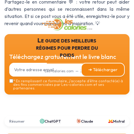
Partagez-le en commentaire 💬 : votre retour peut aider
d’autres personnes qui se reconnaissent dans la même
situation. Et si ce post vous a été utile, enregistrez-le pour y
revenir quand vous manquerez d’inspiration. 💡
Le guide des meilleurs
régimes pour perdre du
poids
Téléchargez gratuitement le livre blanc
➔ Télécharger
Les-calories.com — 2026
*
En remplissant ce formulaire, j’accepte d’être contacté(e) à
des fins commerciales par Les-calories.com et ses
partenaires.
Résumer
ChatGPT
Claude
Mistral