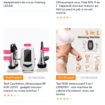
équipements de cross-training
Ultrasonique sous Vide 80k 9 en
(2026)
1 : l’appareil minceur maison qui
fait (un peu) le job si on est
motivé
★★★★★
★★★★★
•
•
27/05/2026
27/05/2026
Test Produit
Test Produit
Test Cavitation ultrasonique RF
Test 80K amincissant 5 en 1
40K 220V : gadget minceur
LENDISIY : une machine de
maison ou vraie solution ?
cabine à la maison, avec ses
limites
★★★★★
★★★★★
★★★★★
★★★★★