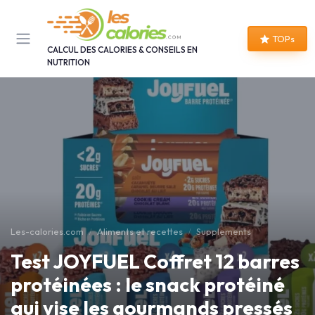
Panneau de gestion des cookies
TOPs
CALCUL DES CALORIES & CONSEILS EN
NUTRITION
Les-calories.com
Aliments et recettes
Supplements
Test JOYFUEL Coffret 12 barres
protéinées : le snack protéiné
qui vise les gourmands pressés