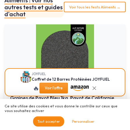
Aliments : voir nos
autres tests et guides
Voir tous les tests Aliments →
d'achat
JOYFUEL
Coffret de 12 Barres Protéinées JOYFUEL
🔥
Voir l'offre
ALPI NATURE
Graines de Pavot Bleu 1kg, Pavot de Californie
Graine pour l...
Ce site utilise des cookies et vous donne le contrôle sur ceux que
Le gros sachet pour ceux qui cuisinent vraiment
vous souhaitez activer
8.7/10
★★★★★
★★★★★
Tout accepter
Personnaliser
Gout
★★★★★
★★★★★