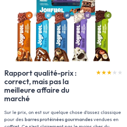
Rapport qualité-prix :
★★★★★
★★★★★
correct, mais pas la
meilleure affaire du
marché
Sur le prix, on est sur quelque chose d’assez classique
pour des
barres protéinées gourmandes
vendues en
coffret. Ce n’est clairement pas le moins cher du