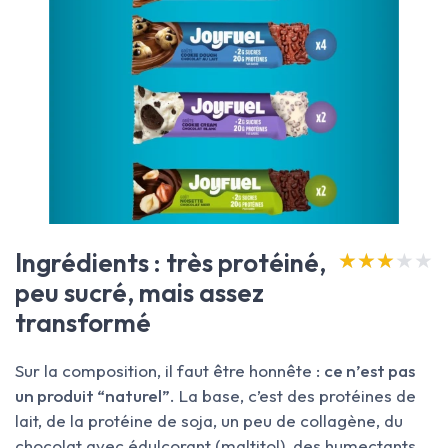
Ingrédients : très protéiné,
★★★★★
★★★★★
peu sucré, mais assez
transformé
Sur la composition, il faut être honnête :
ce n’est pas
un produit “naturel”
. La base, c’est des protéines de
lait, de la protéine de soja, un peu de collagène, du
chocolat avec édulcorant (maltitol), des humectants