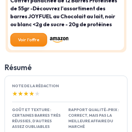
Coffret panachée de 12 Barres Protéinées
de 55gr -Découvrez l'assortiment des
barres JOYFUEL au Chocolait au lait, noir
ou blanc <2g de sucre - 20g de protéines
Voir l'offre
Résumé
NOTE DE LA RÉDACTION
★★★★★
★★★★★
GOÛT ET TEXTURE :
RAPPORT QUALITÉ-PRIX :
CERTAINES BARRES TRÈS
CORRECT, MAIS PAS LA
RÉUSSIES, D’AUTRES
MEILLEURE AFFAIRE DU
ASSEZ OUBLIABLES
MARCHÉ