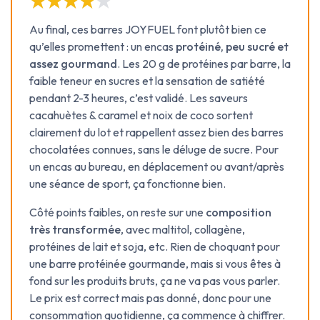
★★★★★
★★★★★
Au final, ces barres JOYFUEL font plutôt bien ce
qu’elles promettent : un encas
protéiné, peu sucré et
assez gourmand
. Les 20 g de protéines par barre, la
faible teneur en sucres et la sensation de satiété
pendant 2-3 heures, c’est validé. Les saveurs
cacahuètes & caramel et noix de coco sortent
clairement du lot et rappellent assez bien des barres
chocolatées connues, sans le déluge de sucre. Pour
un encas au bureau, en déplacement ou avant/après
une séance de sport, ça fonctionne bien.
Côté points faibles, on reste sur une
composition
très transformée
, avec maltitol, collagène,
protéines de lait et soja, etc. Rien de choquant pour
une barre protéinée gourmande, mais si vous êtes à
fond sur les produits bruts, ça ne va pas vous parler.
Le prix est correct mais pas donné, donc pour une
consommation quotidienne, ça commence à chiffrer.