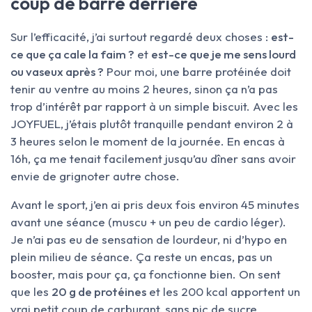
coup de barre derrière
Sur l’efficacité, j’ai surtout regardé deux choses :
est-
ce que ça cale la faim ?
et
est-ce que je me sens lourd
ou vaseux après ?
Pour moi, une barre protéinée doit
tenir au ventre au moins 2 heures, sinon ça n’a pas
trop d’intérêt par rapport à un simple biscuit. Avec les
JOYFUEL, j’étais plutôt tranquille pendant environ 2 à
3 heures selon le moment de la journée. En encas à
16h, ça me tenait facilement jusqu’au dîner sans avoir
envie de grignoter autre chose.
Avant le sport, j’en ai pris deux fois environ 45 minutes
avant une séance (muscu + un peu de cardio léger).
Je n’ai pas eu de sensation de lourdeur, ni d’hypo en
plein milieu de séance. Ça reste un encas, pas un
booster, mais pour ça, ça fonctionne bien. On sent
que les
20 g de protéines
et les 200 kcal apportent un
vrai petit coup de carburant, sans pic de sucre