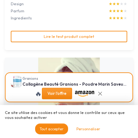
Design
★★★★★
★★★★★
Parfum
★★★★★
★★★★★
Ingredients
★★★★★
★★★★★
Lire le test produit complet
Granions
Collagène Beauté Granions - Poudre Marin Saveur Grenade
🔥
Voir l'offre
Ce site utilise des cookies et vous donne le contrôle sur ceux que
vous souhaitez activer
NAISSANCE
Tout accepter
Personnaliser
Vitamine E Huile Naturelle Tocophérol (no - 807)