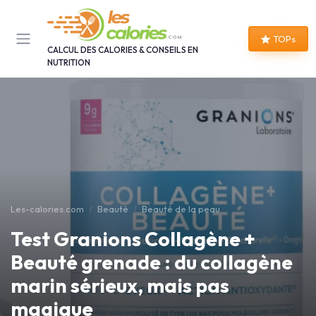
Panneau de gestion des cookies
TOPs
CALCUL DES CALORIES & CONSEILS EN
NUTRITION
Les-calories.com
Beauté
Beauté de la peau
Test Granions Collagène +
Beauté grenade : du collagène
marin sérieux, mais pas
magique