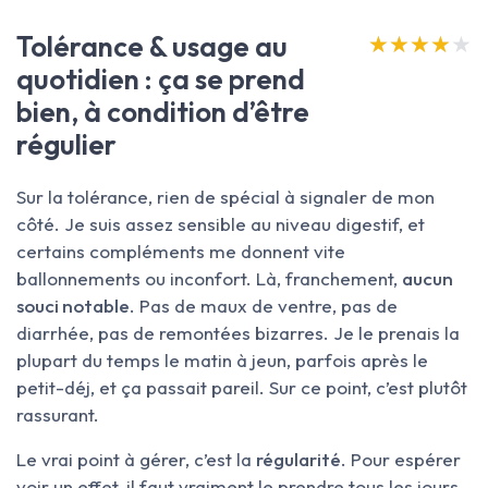
Tolérance & usage au
★★★★★
★★★★★
quotidien : ça se prend
bien, à condition d’être
régulier
Sur la tolérance, rien de spécial à signaler de mon
côté. Je suis assez sensible au niveau digestif, et
certains compléments me donnent vite
ballonnements ou inconfort. Là, franchement,
aucun
souci notable
. Pas de maux de ventre, pas de
diarrhée, pas de remontées bizarres. Je le prenais la
plupart du temps le matin à jeun, parfois après le
petit-déj, et ça passait pareil. Sur ce point, c’est plutôt
rassurant.
Le vrai point à gérer, c’est la
régularité
. Pour espérer
voir un effet, il faut vraiment le prendre tous les jours,