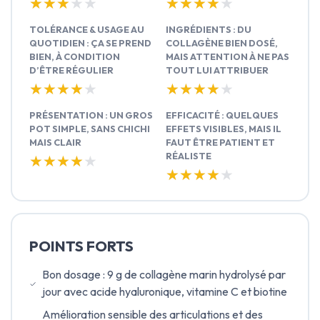
★★★★★
★★★★★
★★★★★
★★★★★
TOLÉRANCE & USAGE AU
INGRÉDIENTS : DU
QUOTIDIEN : ÇA SE PREND
COLLAGÈNE BIEN DOSÉ,
BIEN, À CONDITION
MAIS ATTENTION À NE PAS
D’ÊTRE RÉGULIER
TOUT LUI ATTRIBUER
★★★★★
★★★★★
★★★★★
★★★★★
PRÉSENTATION : UN GROS
EFFICACITÉ : QUELQUES
POT SIMPLE, SANS CHICHI
EFFETS VISIBLES, MAIS IL
MAIS CLAIR
FAUT ÊTRE PATIENT ET
RÉALISTE
★★★★★
★★★★★
★★★★★
★★★★★
POINTS FORTS
Bon dosage : 9 g de collagène marin hydrolysé par
jour avec acide hyaluronique, vitamine C et biotine
Amélioration sensible des articulations et des