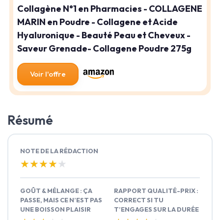
Collagène N°1 en Pharmacies - COLLAGENE
MARIN en Poudre - Collagene et Acide
Hyaluronique - Beauté Peau et Cheveux -
Saveur Grenade- Collagene Poudre 275g
Voir l'offre
Résumé
NOTE DE LA RÉDACTION
★★★★★
★★★★★
GOÛT & MÉLANGE : ÇA
RAPPORT QUALITÉ-PRIX :
PASSE, MAIS CE N’EST PAS
CORRECT SI TU
UNE BOISSON PLAISIR
T’ENGAGES SUR LA DURÉE