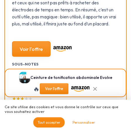
et ceux qui ne sont pas prêts à racheter des
électrodes de temps en temps. En résumé, c’est un
outil utile, pas magique : bien utilisé, il apporte un vrai
plus, mal utilisé, il finira juste au fond d’un placard.
Voir l'offre
SOUS-NOTES
RAPPORT QUALITÉ-PRIX :
DESIGN SOBRE ET SURTOUT
Ceinture de tonification abdominale Evolve
INTÉRESSANT SI TU ES
PENSÉ POUR ÊTRE DISCRET
VRAIMENT MOTIVÉ À T’EN
★★★★★
★★★★★
🔥
Voir l'offre
SERVIR
★★★★★
★★★★★
Ce site utilise des cookies et vous donne le contrôle sur ceux que
AUTONOMIE ET RECHARGE :
CONFORT ET SENSATIONS
vous souhaitez activer
PAS BESOIN DE LA
PENDANT LES SÉANCES
BRANCHER TOUS LES JOURS
★★★★★
★★★★★
Tout accepter
Personnaliser
★★★★★
★★★★★