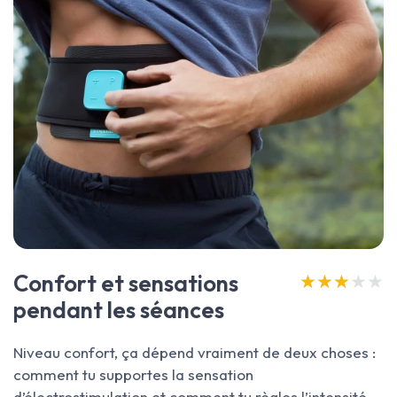
Confort et sensations
★★★★★
★★★★★
pendant les séances
Niveau confort, ça dépend vraiment de deux choses :
comment tu supportes la sensation
d’électrostimulation et comment tu règles l’intensité.