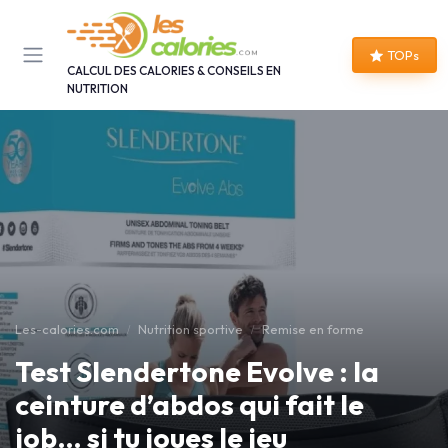
Panneau de gestion des cookies
TOPs
CALCUL DES CALORIES & CONSEILS EN
NUTRITION
Les-calories.com
Nutrition sportive
Remise en forme
Test Slendertone Evolve : la
ceinture d’abdos qui fait le
job… si tu joues le jeu