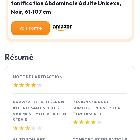
tonification Abdominale Adulte Unisexe,
Noir, 61-107 cm
Voir l'offre
Résumé
NOTE DE LA RÉDACTION
★★★★★
★★★★★
RAPPORT QUALITÉ-PRIX :
DESIGN SOBRE ET
INTÉRESSANT SI TU ES
SURTOUT PENSÉ POUR
VRAIMENT MOTIVÉ À T’EN
ÊTRE DISCRET
SERVIR
★★★★★
★★★★★
★★★★★
★★★★★
AUTONOMIE ET
CONFORT ET SENSATIONS