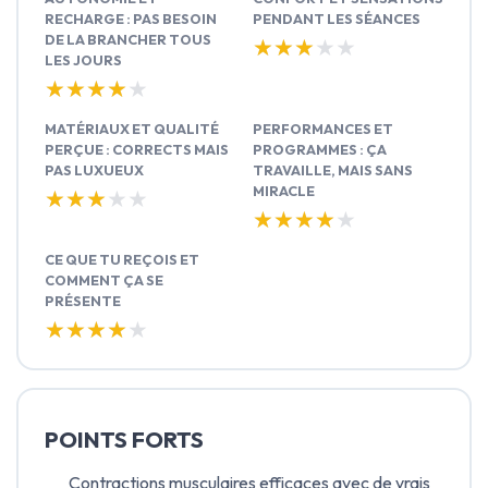
RECHARGE : PAS BESOIN
PENDANT LES SÉANCES
DE LA BRANCHER TOUS
★★★★★
★★★★★
LES JOURS
★★★★★
★★★★★
MATÉRIAUX ET QUALITÉ
PERFORMANCES ET
PERÇUE : CORRECTS MAIS
PROGRAMMES : ÇA
PAS LUXUEUX
TRAVAILLE, MAIS SANS
MIRACLE
★★★★★
★★★★★
★★★★★
★★★★★
CE QUE TU REÇOIS ET
COMMENT ÇA SE
PRÉSENTE
★★★★★
★★★★★
POINTS FORTS
Contractions musculaires efficaces avec de vrais