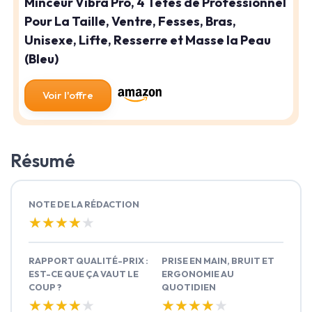
Minceur Vibra Pro, 4 Têtes de Professionnel
Pour La Taille, Ventre, Fesses, Bras,
Unisexe, Lifte, Resserre et Masse la Peau
(Bleu)
Voir l'offre
Résumé
NOTE DE LA RÉDACTION
★★★★★
★★★★★
RAPPORT QUALITÉ-PRIX :
PRISE EN MAIN, BRUIT ET
EST-CE QUE ÇA VAUT LE
ERGONOMIE AU
COUP ?
QUOTIDIEN
★★★★★
★★★★★
★★★★★
★★★★★