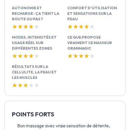
AUTONOMIE ET
CONFORT D’UTILISATION
RECHARGE : ÇA TIENT LA
ET SENSATIONS SUR LA
ROUTE OU PAS ?
PEAU
★★★★★
★★★★★
★★★★★
★★★★★
MODES, INTENSITÉS ET
CE QUE PROPOSE
USAGE RÉEL SUR
VRAIMENT CE MASSEUR
DIFFÉRENTES ZONES
ORANMAGIC
★★★★★
★★★★★
★★★★★
★★★★★
RÉSULTATS SUR LA
CELLULITE, LA PEAU ET
LES MUSCLES
★★★★★
★★★★★
POINTS FORTS
Bon massage avec vraie sensation de détente,