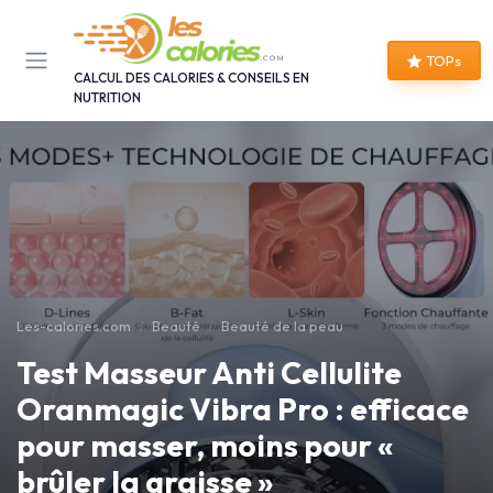
Panneau de gestion des cookies
TOPs
CALCUL DES CALORIES & CONSEILS EN
NUTRITION
Les-calories.com
Beauté
Beauté de la peau
Test Masseur Anti Cellulite
Oranmagic Vibra Pro : efficace
pour masser, moins pour «
brûler la graisse »