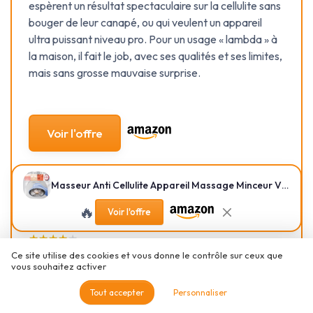
espèrent un résultat spectaculaire sur la cellulite sans
bouger de leur canapé, ou qui veulent un appareil
ultra puissant niveau pro. Pour un usage « lambda » à
la maison, il fait le job, avec ses qualités et ses limites,
mais sans grosse mauvaise surprise.
Voir l'offre
SOUS-NOTES
Masseur Anti Cellulite Appareil Massage Minceur Vibra Pro, 4 Têtes de Professionnel Pour La Taille, Ventre, Fesses, Bras, Unisexe, Lifte, Resserre et Masse la Peau (Bleu)
RAPPORT QUALITÉ-PRIX :
PRISE EN MAIN, BRUIT ET
EST-CE QUE ÇA VAUT LE
ERGONOMIE AU QUOTIDIEN
🔥
Voir l'offre
COUP ?
★★★★★
★★★★★
★★★★★
★★★★★
Ce site utilise des cookies et vous donne le contrôle sur ceux que
AUTONOMIE ET RECHARGE :
CONFORT D’UTILISATION ET
vous souhaitez activer
ÇA TIENT LA ROUTE OU PAS
SENSATIONS SUR LA PEAU
?
Tout accepter
Personnaliser
★★★★★
★★★★★
★★★★★
★★★★★