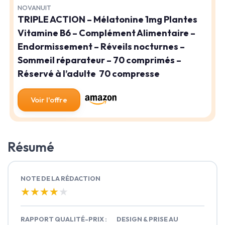
NOVANUIT
TRIPLE ACTION – Mélatonine 1mg Plantes
Vitamine B6 – Complément Alimentaire –
Endormissement – Réveils nocturnes –
Sommeil réparateur – 70 comprimés –
Réservé à l’adulte ​ 70 compresse
Voir l'offre
Résumé
NOTE DE LA RÉDACTION
★★★★★
★★★★★
RAPPORT QUALITÉ-PRIX :
DESIGN & PRISE AU