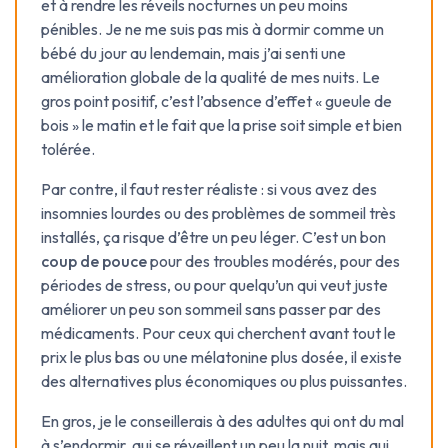
et à rendre les réveils nocturnes un peu moins
pénibles. Je ne me suis pas mis à dormir comme un
bébé du jour au lendemain, mais j’ai senti une
amélioration globale de la qualité de mes nuits. Le
gros point positif, c’est l’absence d’effet « gueule de
bois » le matin et le fait que la prise soit simple et bien
tolérée.
Par contre, il faut rester réaliste : si vous avez des
insomnies lourdes ou des problèmes de sommeil très
installés, ça risque d’être un peu léger. C’est un bon
coup de pouce
pour des troubles modérés, pour des
périodes de stress, ou pour quelqu’un qui veut juste
améliorer un peu son sommeil sans passer par des
médicaments. Pour ceux qui cherchent avant tout le
prix le plus bas ou une mélatonine plus dosée, il existe
des alternatives plus économiques ou plus puissantes.
En gros, je le conseillerais à des adultes qui ont du mal
à s’endormir, qui se réveillent un peu la nuit, mais qui