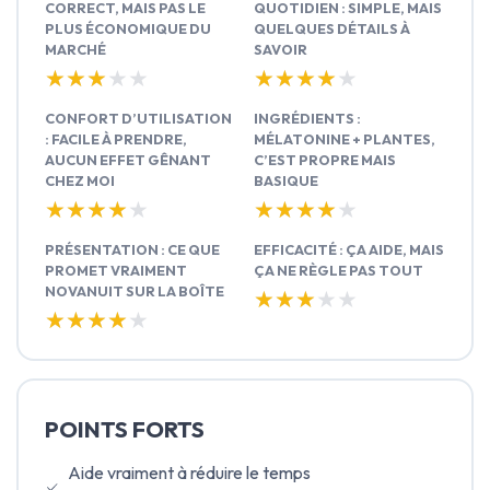
CORRECT, MAIS PAS LE
QUOTIDIEN : SIMPLE, MAIS
PLUS ÉCONOMIQUE DU
QUELQUES DÉTAILS À
MARCHÉ
SAVOIR
★★★★★
★★★★★
★★★★★
★★★★★
CONFORT D’UTILISATION
INGRÉDIENTS :
: FACILE À PRENDRE,
MÉLATONINE + PLANTES,
AUCUN EFFET GÊNANT
C’EST PROPRE MAIS
CHEZ MOI
BASIQUE
★★★★★
★★★★★
★★★★★
★★★★★
PRÉSENTATION : CE QUE
EFFICACITÉ : ÇA AIDE, MAIS
PROMET VRAIMENT
ÇA NE RÈGLE PAS TOUT
NOVANUIT SUR LA BOÎTE
★★★★★
★★★★★
★★★★★
★★★★★
POINTS FORTS
Aide vraiment à réduire le temps