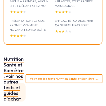
FACILE À PRENDRE, AUCUN
+ PLANTES, C’EST PROPRE
EFFET GÊNANT CHEZ MOI
MAIS BASIQUE
★★★★★
★★★★★
★★★★★
★★★★★
PRÉSENTATION : CE QUE
EFFICACITÉ : ÇA AIDE, MAIS
PROMET VRAIMENT
ÇA NE RÈGLE PAS TOUT
NOVANUIT SUR LA BOÎTE
★★★★★
★★★★★
★★★★★
★★★★★
Nutrition
Santé et
Bien être
: voir nos
Voir tous les tests Nutrition Santé et Bien être →
autres
tests et
guides
d'achat