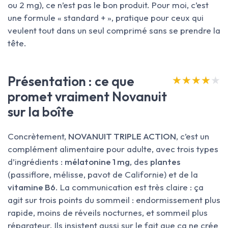
ou 2 mg), ce n’est pas le bon produit. Pour moi, c’est
une formule « standard + », pratique pour ceux qui
veulent tout dans un seul comprimé sans se prendre la
tête.
Présentation : ce que
★★★★★
★★★★★
promet vraiment Novanuit
sur la boîte
Concrètement,
NOVANUIT TRIPLE ACTION
, c’est un
complément alimentaire pour adulte, avec trois types
d’ingrédients :
mélatonine 1 mg
, des
plantes
(passiflore, mélisse, pavot de Californie) et de la
vitamine B6
. La communication est très claire : ça
agit sur trois points du sommeil : endormissement plus
rapide, moins de réveils nocturnes, et sommeil plus
réparateur. Ils insistent aussi sur le fait que ça ne crée