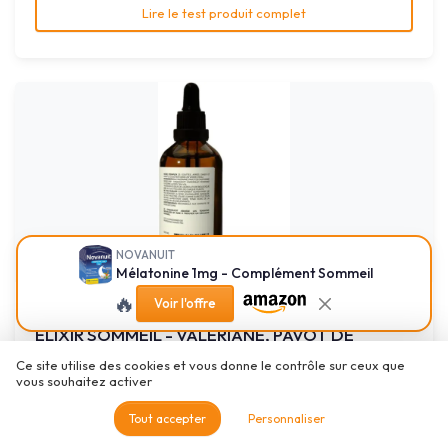
Lire le test produit complet
NOVANUIT
Mélatonine 1mg - Complément Sommeil
🔥
Voir l'offre
OFFICINE IMMORTELLE
ELIXIR SOMMEIL - VALERIANE, PAVOT DE
CALIFORNIE - FABRIQUE E...
Ce site utilise des cookies et vous donne le contrôle sur ceux que
Des gouttes pour dormir, plutôt correctes mais pas magiques
vous souhaitez activer
6.0/10
★★★★★
★★★★★
Tout accepter
Personnaliser
Gout
★★★★★
★★★★★