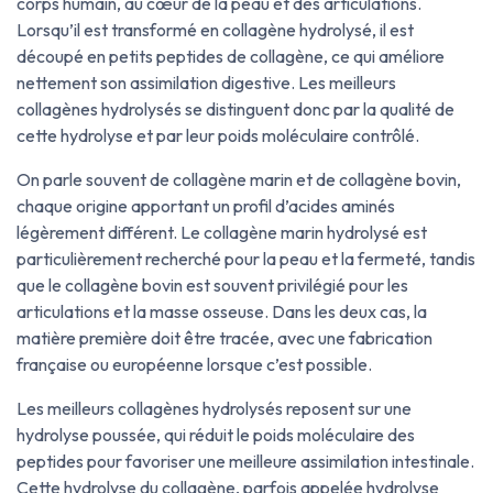
corps humain, au cœur de la peau et des articulations.
Lorsqu’il est transformé en collagène hydrolysé, il est
découpé en petits peptides de collagène, ce qui améliore
nettement son assimilation digestive. Les meilleurs
collagènes hydrolysés se distinguent donc par la qualité de
cette hydrolyse et par leur poids moléculaire contrôlé.
On parle souvent de collagène marin et de collagène bovin,
chaque origine apportant un profil d’acides aminés
légèrement différent. Le collagène marin hydrolysé est
particulièrement recherché pour la peau et la fermeté, tandis
que le collagène bovin est souvent privilégié pour les
articulations et la masse osseuse. Dans les deux cas, la
matière première doit être tracée, avec une fabrication
française ou européenne lorsque c’est possible.
Les meilleurs collagènes hydrolysés reposent sur une
hydrolyse poussée, qui réduit le poids moléculaire des
peptides pour favoriser une meilleure assimilation intestinale.
Cette hydrolyse du collagène, parfois appelée hydrolyse