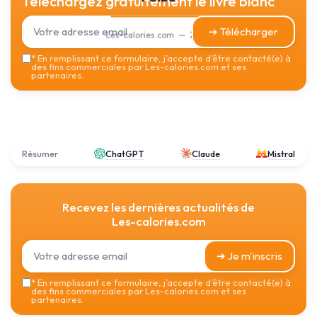
Téléchargez gratuitement le livre blanc
➔ Télécharger
Les-calories.com — 2026
*
En remplissant ce formulaire, j’accepte d’être contacté(e) à
des fins commerciales par Les-calories.com et ses
partenaires.
Résumer
ChatGPT
Claude
Mistral
Recevez les dernières actualités de
Les-calories.com
➔ Je m'inscris
*
En remplissant ce formulaire, j’accepte d’être contacté(e) à
des fins commerciales par Les-calories.com et ses
partenaires.