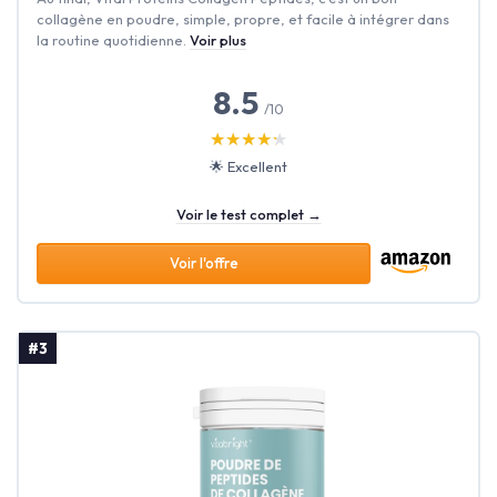
collagène en poudre, simple, propre, et facile à intégrer dans
la routine quotidienne.
Voir plus
8.5
/10
★★★★★
★★★★★
🌟 Excellent
Voir le test complet →
Voir l'offre
#3