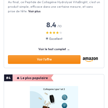
Au final, ce Peptide de Collagène Hydrolysé VitaBright, c’est un
produit simple, efficace dans une certaine mesure, et sans
prise de tête.
Voir plus
8.4
/10
★★★★★
★★★★★
🌟 Excellent
Voir le test complet →
Voir l'offre
#4
🔥 Le plus populaire