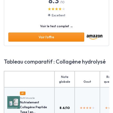
8.3
/10
★★★★★
★★★★★
🌟 Excellent
Voir le test complet →
Voir l'offre
Tableau comparatif : Collagène hydrolysé
Note
Rap
globale
Gout
qualit
#1
Nutrimuscle
Nutrielement
Collagène Peptide
8.6/10
★★★★★
★★★★★
★★
★★
Type 1 en...