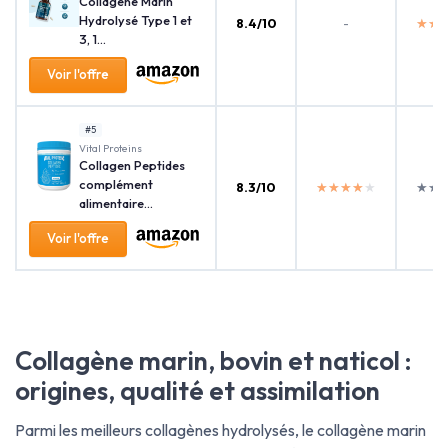
Collagène Marin
Hydrolysé Type 1 et
8.4/10
-
★★
★★
3, 1...
Voir l'offre
#5
‎Vital Proteins
Collagen Peptides
complément
8.3/10
★★★★★
★★★★★
★★
★★
alimentaire...
Voir l'offre
Collagène marin, bovin et naticol :
origines, qualité et assimilation
Parmi les meilleurs collagènes hydrolysés, le collagène marin