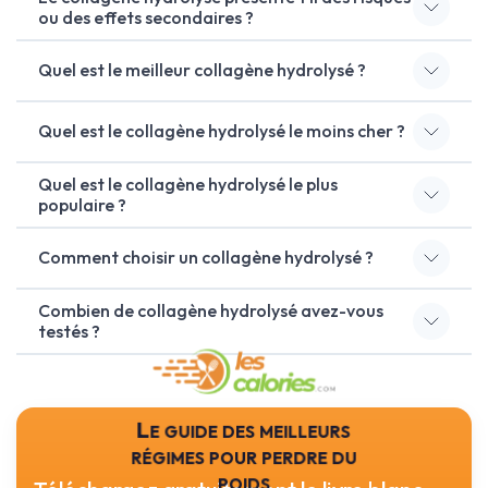
ou des effets secondaires ?
Quel est le meilleur collagène hydrolysé ?
Quel est le collagène hydrolysé le moins cher ?
Quel est le collagène hydrolysé le plus
populaire ?
Comment choisir un collagène hydrolysé ?
Combien de collagène hydrolysé avez-vous
testés ?
Le guide des meilleurs
régimes pour perdre du
poids