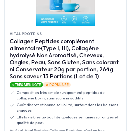
VITAL PROTEINS
Collagen Peptides complément
alimentaire(Type I, III), Collagène
hydrolysé Non Aromatisé, Cheveux,
Ongles, Peau, Sans Gluten, Sans colorant
ni Conservateur 20g par portion, 264g
Sans saveur 13 Portions (Lot de 1)
⭐ TRÈS BIEN NOTÉ
🔥 POPULAIRE
Composition très simple : uniquement peptides de
collagène bovin, sans sucre ni additifs
Goût discret et bonne solubilité, surtout dans les boissons
chaudes
Effets visibles au bout de quelques semaines sur ongles et
qualité de peau
Au final, Vital Proteins Collagen Peptides, c’est un bon