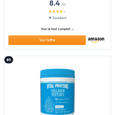
8.4
/10
★★★★★
★★★★★
🌟 Excellent
Voir le test complet →
Voir l'offre
#5