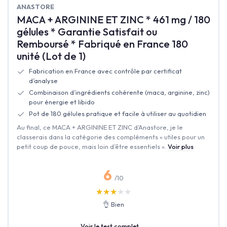
ANASTORE
MACA + ARGININE ET ZINC * 461 mg / 180
gélules * Garantie Satisfait ou
Remboursé * Fabriqué en France 180
unité (Lot de 1)
Fabrication en France avec contrôle par certificat
d’analyse
Combinaison d’ingrédients cohérente (maca, arginine, zinc)
pour énergie et libido
Pot de 180 gélules pratique et facile à utiliser au quotidien
Au final, ce MACA + ARGININE ET ZINC d’Anastore, je le
classerais dans la catégorie des compléments « utiles pour un
petit coup de pouce, mais loin d’être essentiels ».
Voir plus
6
/10
★★★★★
★★★★★
👌 Bien
Voir le test complet →