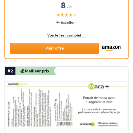
8
/10
★★★★★
★★★★★
🌟 Excellent
Voir le test complet →
Voir l'offre
#2
💰 Meilleur prix