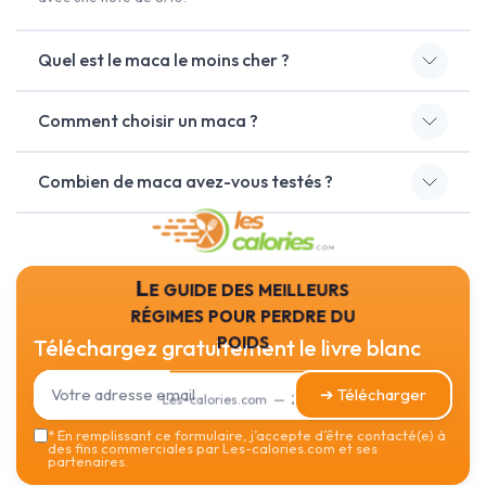
Quel est le maca le moins cher ?
Comment choisir un maca ?
Combien de maca avez-vous testés ?
Le guide des meilleurs
régimes pour perdre du
poids
Téléchargez gratuitement le livre blanc
➔ Télécharger
Les-calories.com — 2026
*
En remplissant ce formulaire, j’accepte d’être contacté(e) à
des fins commerciales par Les-calories.com et ses
partenaires.