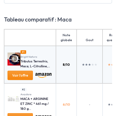
Tableau comparatif : Maca
Note
Rap
globale
Gout
qualit
#1
Bright Naturo
Tribulus Terrestris,
8/10
★★★★★
★★★★★
★★
★★
Maca, L-Citrulline,...
Voir l'offre
#2
Anastore
MACA + ARGININE
ET ZINC * 461 mg /
6/10
-
★★
★★
180 g...