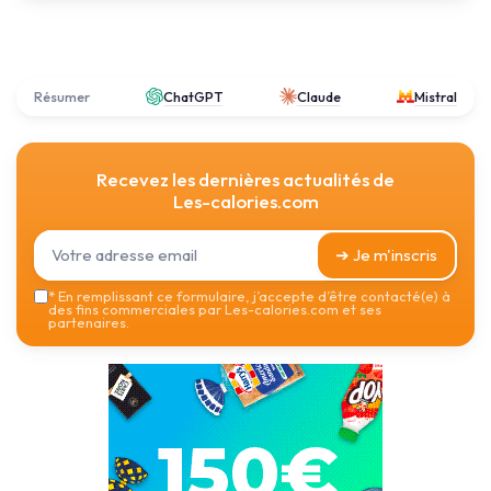
Résumer
ChatGPT
Claude
Mistral
Recevez les dernières actualités de
Les-calories.com
➔ Je m'inscris
*
En remplissant ce formulaire, j’accepte d’être contacté(e) à
des fins commerciales par Les-calories.com et ses
partenaires.