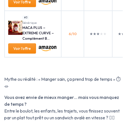
Voir l'offre
#3
‎Générique
MACA PLUS –
EXTREME CURVE –
6/10
★★★★★
★★★★★
★★
★★
Complément B...
Voir l'offre
Mythe ou réalité : « Manger sain, ça prend trop de temps » ⏱️
🥗
Vous avez envie de mieux manger… mais vous manquez
de temps ?
Entre le boulot, les enfants, les trajets, vous finissez souvent
par un plat tout prêt ou un sandwich avalé en vitesse ? 😵‍💫