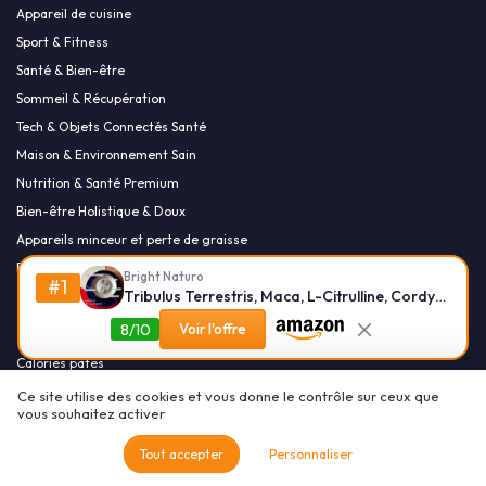
Appareil de cuisine
Sport & Fitness
Santé & Bien-être
Sommeil & Récupération
Tech & Objets Connectés Santé
Maison & Environnement Sain
Nutrition & Santé Premium
Bien-être Holistique & Doux
Appareils minceur et perte de graisse
Bien-être thermique
Bright Naturo
#1
Tribulus Terrestris, Maca, L-Citrulline, Cordyceps, Ginseng - SmartAbsorb™ - pour l’énergie, la performance & l’immunité - 28 sachets quotidiens
Les plus lus
8/10
Voir l'offre
Calories pâtes
Perdez du poids avec le régime œufs durs en 14 jours
Ce site utilise des cookies et vous donne le contrôle sur ceux que
vous souhaitez activer
Téléchargez gratuitement des recettes anti-inflammatoires en PDF
Oeuf au plat
Tout accepter
Personnaliser
Les flocons d'avoine le soir : un allié minceur ou un piège à calories ?