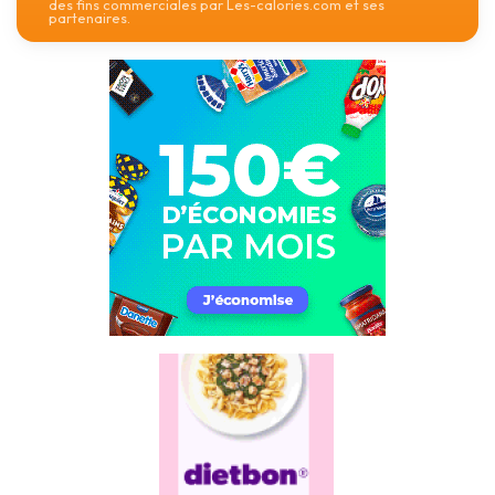
des fins commerciales par Les-calories.com et ses
partenaires.