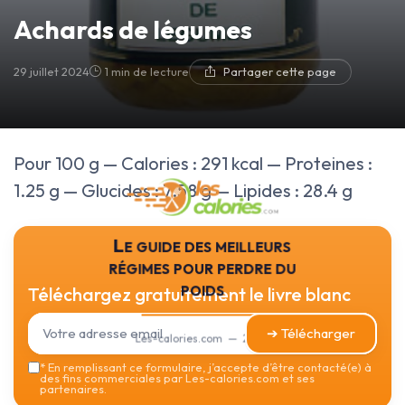
Achards de légumes
29 juillet 2024
1 min de lecture
Partager cette page
Pour 100 g — Calories : 291 kcal — Proteines :
1.25 g — Glucides : 7.58 g — Lipides : 28.4 g
Le guide des meilleurs
régimes pour perdre du
poids
Téléchargez gratuitement le livre blanc
➔ Télécharger
Les-calories.com — 2026
*
En remplissant ce formulaire, j’accepte d’être contacté(e) à
des fins commerciales par Les-calories.com et ses
partenaires.