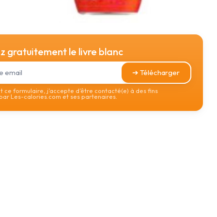
 gratuitement le livre blanc
➔ Télécharger
 ce formulaire, j’accepte d’être contacté(e) à des fins
ar Les-calories.com et ses partenaires.