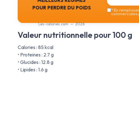
pour perdre du poids
*
En remplissant
commerciales p
Les-calories.com — 2026
Valeur nutritionnelle pour 100 g
Calories : 85 kcal
• Proteines : 2.7 g
• Glucides : 12.8 g
• Lipides : 1.6 g