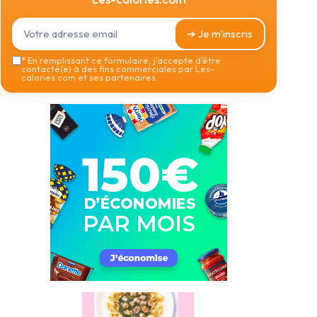
➔ Je m'inscris
*
En remplissant ce formulaire, j’accepte d’être
contacté(e) à des fins commerciales par Les-
calories.com et ses partenaires.