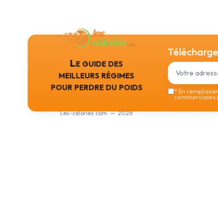
Téléchargez
Le guide des
meilleurs régimes
pour perdre du poids
*
En remplissant
commerciales p
Les-calories.com — 2026