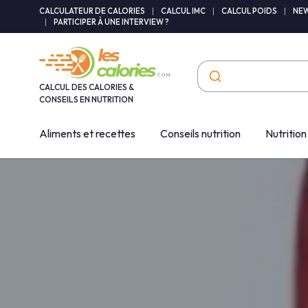
Panneau de gestion des cookies
CALCULATEUR DE CALORIES
|
CALCUL IMC
|
CALCUL POIDS
|
NEW
|
PARTICIPER À UNE INTERVIEW ?
CALCUL DES CALORIES &
CONSEILS EN NUTRITION
Aliments et recettes
Conseils nutrition
Nutrition