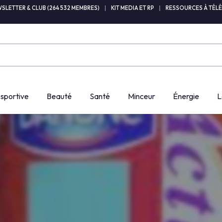
SLETTER & CLUB (264 532 MEMBRES)
|
KIT MEDIA ET RP
|
RESSOURCES À TÉL
 sportive
Beauté
Santé
Minceur
Énergie
L