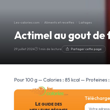
Les-calories.com
Aliments et recettes
Laitages
Actimel au gout de 
29 juillet 2024
1 min de lecture
Partager cette page
Pour 100 g — Calories : 85 kcal — Proteines : 
Téléchargez
Le guide des
meilleurs régimes