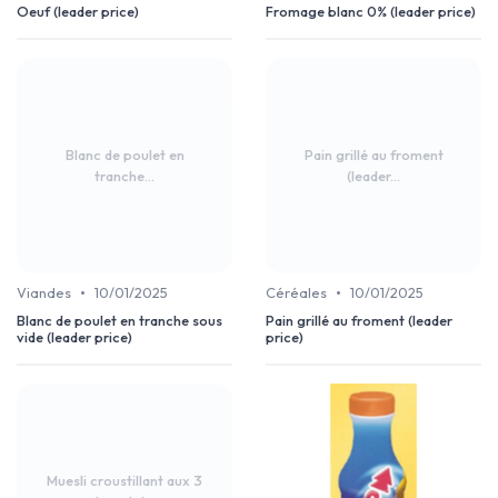
Oeuf (leader price)
Fromage blanc 0% (leader price)
Blanc de poulet en
Pain grillé au froment
tranche...
(leader...
•
•
Viandes
10/01/2025
Céréales
10/01/2025
Blanc de poulet en tranche sous
Pain grillé au froment (leader
vide (leader price)
price)
Muesli croustillant aux 3