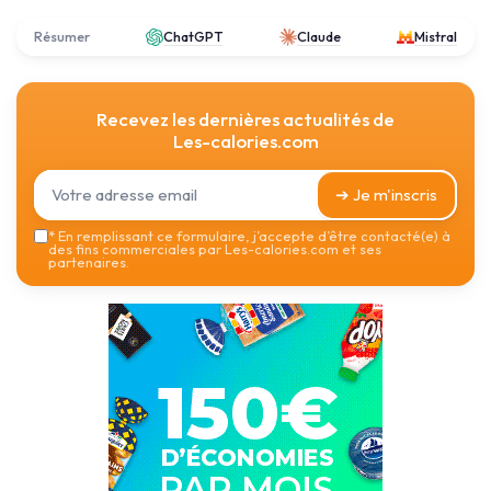
Résumer
ChatGPT
Claude
Mistral
Recevez les dernières actualités de
Les-calories.com
➔ Je m'inscris
*
En remplissant ce formulaire, j’accepte d’être contacté(e) à
des fins commerciales par Les-calories.com et ses
partenaires.