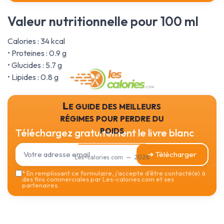
Valeur nutritionnelle pour 100 ml
Calories : 34 kcal
• Proteines : 0.9 g
• Glucides : 5.7 g
• Lipides : 0.8 g
Le guide des meilleurs
régimes pour perdre du
poids
Téléchargez gratuitement le livre blanc
➔ Télécharger
Les-calories.com — 2026
*
En remplissant ce formulaire, j’accepte d’être contacté(e) à
des fins commerciales par Les-calories.com et ses
partenaires.