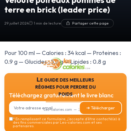
terre en brick (leader price)
29 juillet 2024
1 min de lecture
Partager cette page
Pour 100 ml — Calories : 34 kcal — Proteines :
0.9 g — Glucides : 5.7 g — Lipides : 0.8 g
Le guide des meilleurs
régimes pour perdre du
poids
Téléchargez gratuitement le livre blanc
➔ Télécharger
Les-calories.com — 2026
*
En remplissant ce formulaire, j’accepte d’être contacté(e) à
des fins commerciales par Les-calories.com et ses
partenaires.